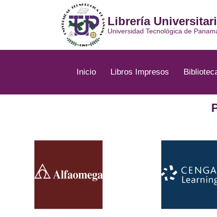
Ir
al
Librería Universitar
contenido
Universidad Tecnológica de Panam
Inicio
Libros Impresos
Bibliotec
P