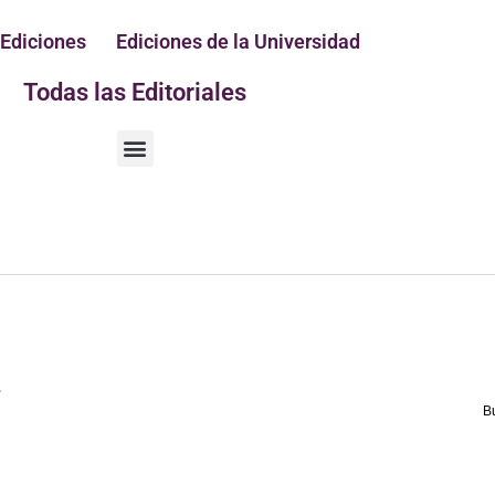
 Ediciones
Ediciones de la Universidad
Todas las Editoriales
M
e
n
ú
,
B