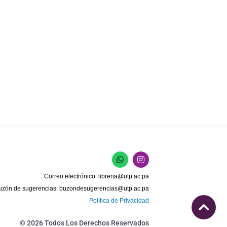
W
I
h
n
a
s
Correo electrónico:
libreria@utp.ac.pa
t
t
s
a
uzón de sugerencias:
buzondesugerencias@utp.ac.pa
a
g
Política de Privacidad
p
r
p
a
m
© 2026 Todos Los Derechos Reservados