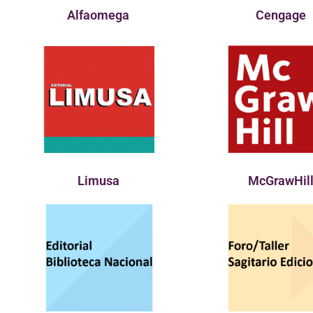
Alfaomega
Cengage
Limusa
McGrawHil