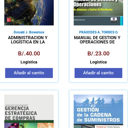
Donald J. Bowersox
PRÁXEDES A. TORRES O.
ADMINISTRACIÓN Y
MANUAL DE GESTIÓN Y
LOGÍSTICA EN LA
OPERACIONES DE
CADENA DE
ALMACENES Y CENTROS
SUMINISTROS
DE DISTRIBUCIÓN
B/.
40.00
B/.
23.00
Logística
Logística
Añadir al carrito
Añadir al carrito