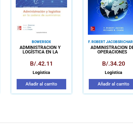
BOWERSOX
F. ROBERT JACOBS
RICHAR
CHASE
ADMINISTRACIÓN Y
ADMINISTRACIÓN D
LOGÍSTICA EN LA
OPERACIONES
CADENA DE SUMINISTRO
PRODUCCIÓN Y CADE
DE SUMINISTRO
B/.
42.11
B/.
34.20
Logística
Logística
Añadir al carrito
Añadir al carrito