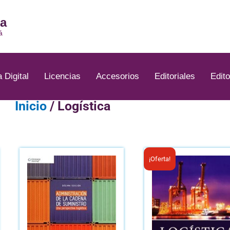
ia
á
a Digital
Licencias
Accesorios
Editoriales
Edito
Inicio
/ Logística
El
¡Oferta!
precio
origina
era:
B/.33.