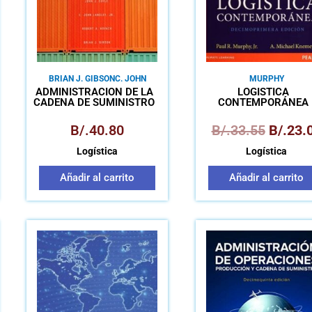
BRIAN J. GIBSON
C. JOHN
MURPHY
LANGLEY JR.
JOHN J.
ADMINISTRACIÓN DE LA
LOGÍSTICA
COYLE
ROBERT A. NOVACK
CADENA DE SUMINISTRO
CONTEMPORÁNEA
UNA PERSPECTIVA
LOGÍSTICA
B/.
40.80
B/.
33.55
B/.
23.
Logística
Logística
Añadir al carrito
Añadir al carrito