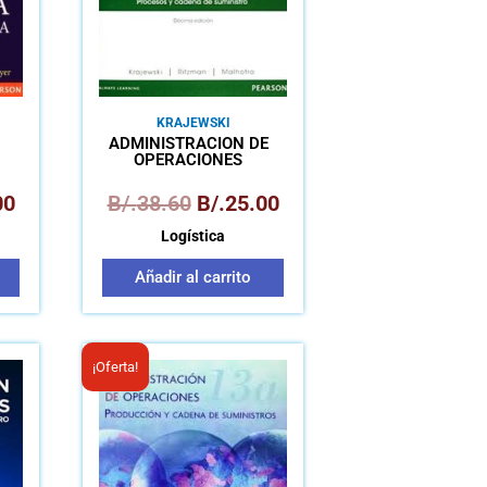
KRAJEWSKI
ADMINISTRACIÓN DE
OPERACIONES
00
B/.
38.60
B/.
25.00
Logística
Añadir al carrito
El
El
¡Oferta!
precio
precio
original
actual
era:
es:
B/.27.00.
B/.15.00.