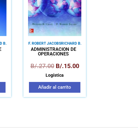
D B.
F. ROBERT JACOBS
RICHARD B.
CHASE
E
ADMINISTRACIÓN DE
OPERACIONES
NA
PRODUCCIÓN Y CADENA
DE SUMINISTROS
B/.
27.00
B/.
15.00
Logística
Añadir al carrito