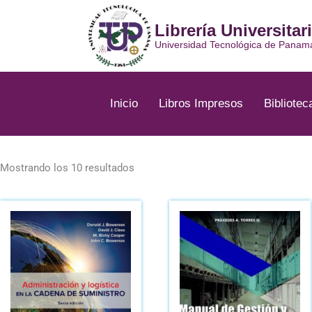
Ir
al
Librería Universitar
contenido
Universidad Tecnológica de Panam
Inicio
Libros Impresos
Bibliotec
Ordenado
por
Mostrando los 10 resultados
los
últimos