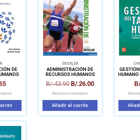
era:
es:
B/.43.90.
B/.26.00.
R
DESSLER
CH
CIÓN DE
ADMINISTRACIÓN DE
GESTIÓN
HUMANOS
RECURSOS HUMANOS
HUMANO 
UE
5
65
B/.
43.90
B/.
26.00
B/
ERICA
umanos
Recursos Humanos
Recur
arrito
Añadir al carrito
Añadi
El
recio
precio