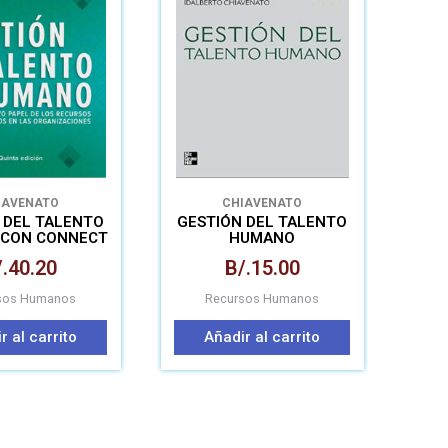
IAVENATO
CHIAVENATO
 DEL TALENTO
GESTIÓN DEL TALENTO
CON CONNECT
HUMANO
ED 2019
.
40.20
B/.
15.00
sos Humanos
Recursos Humanos
r al carrito
Añadir al carrito