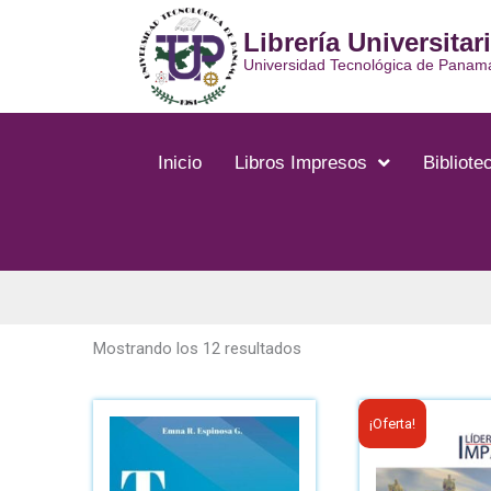
Ir
Librería Universitar
al
contenido
Universidad Tecnológica de Panam
Inicio
Libros Impresos
Bibliotec
Ordenado
por
Mostrando los 12 resultados
los
últimos
El
¡Oferta!
p
o