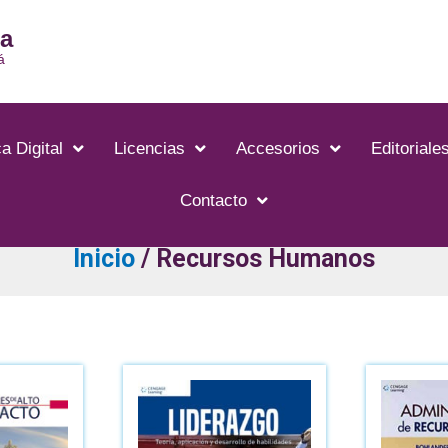
ia
á
a Digital
Licencias
Accesorios
Editoriale
Contacto
Inicio
/ Recursos Humanos
El
recio
precio
riginal
actual