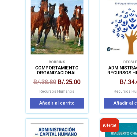
era:
es:
B/.38.80.
B/.25.00.
ROBBINS
DESSLE
COMPORTAMIENTO
ADMINISTRA
ORGANIZACIONAL
RECURSOS 
ENFOQ
B/.
38.80
B/.
25.00
B/.
34.
LATINOAM
Recursos Humanos
Recursos H
Añadir al carrito
Añadir al c
El
¡Oferta!
p