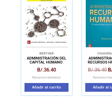
o
e
B
WERTHER
CHIAVEN
ADMINISTRACIÓN DEL
ADMINISTRA
CAPITAL HUMANO:
RECURSOS 
LIBRO+CONNECT
B/.
36.40
B/.
36.40
B
Recursos Humanos
Recursos H
Añadir al carrito
Añadir al c