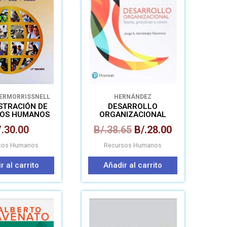
era:
es:
B/.38.65.
B/.28.00.
ER
MORRIS
SNELL
HERNÁNDEZ
STRACIÓN DE
DESARROLLO
OS HUMANOS
ORGANIZACIONAL
.
30.00
B/.
38.65
B/.
28.00
sos Humanos
Recursos Humanos
r al carrito
Añadir al carrito