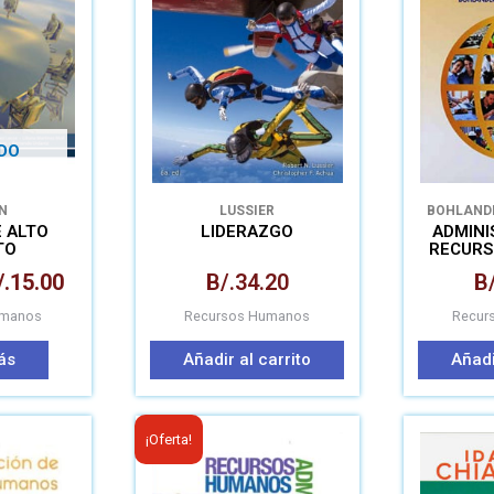
ra:
es:
/.25.56.
B/.15.00.
DO
N
LUSSIER
BOHLAND
E ALTO
LIDERAZGO
ADMINI
TO
RECURS
/.
15.00
B/.
34.20
B/
umanos
Recursos Humanos
Recur
ás
Añadir al carrito
Añadi
El
El
¡Oferta!
precio
precio
original
actual