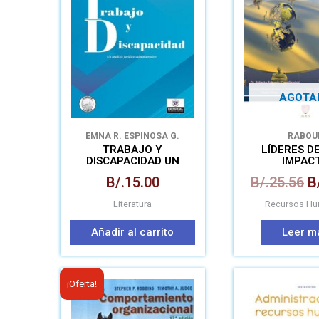
e
B
AGOTA
EMNA R. ESPINOSA G.
RABOU
TRABAJO Y
LÍDERES D
DISCAPACIDAD UN
IMPAC
ANÁLISIS JURÍDICO-
B/.
15.00
B/.
25.56
B
ADMINISTRATIVO
Literatura
Recursos H
Añadir al carrito
Leer m
El
El
¡Oferta!
precio
precio
original
actual