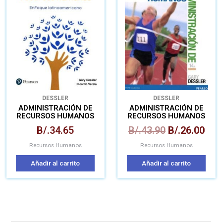
era:
es:
B/.43.90.
B/.2
DESSLER
DESSLER
ADMINISTRACIÓN DE
ADMINISTRACIÓN DE
RECURSOS HUMANOS
RECURSOS HUMANOS
ENFOQUE
B/.
34.65
B/.
43.90
B/.
26.00
LATINOAMERICA
Recursos Humanos
Recursos Humanos
Añadir al carrito
Añadir al carrito