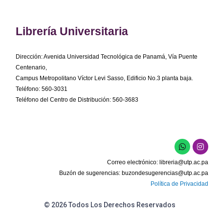
Librería Universitaria
Dirección: Avenida Universidad Tecnológica de Panamá, Vía Puente
Centenario,
Campus Metropolitano Víctor Levi Sasso, Edificio No.3 planta baja.
Teléfono: 560-3031
Teléfono del Centro de Distribución: 560-3683
W
I
h
n
a
s
Correo electrónico:
libreria@utp.ac.pa
t
t
s
a
Buzón de sugerencias:
buzondesugerencias@utp.ac.pa
a
g
Política de Privacidad
p
r
p
a
m
© 2026 Todos Los Derechos Reservados