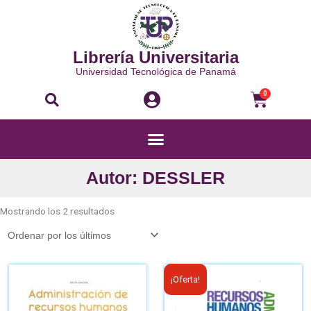
Ir
al
contenido
Librería Universitaria
Universidad Tecnológica de Panamá
Buscar
Carri
0
Menú
Autor: DESSLER
Ordenado
por
Mostrando los 2 resultados
los
últimos
El
El
¡Oferta!
precio
pre
original
act