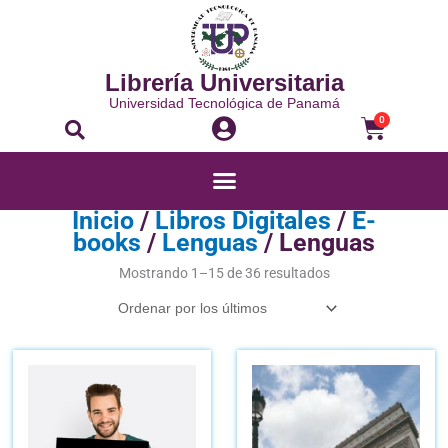
Ir
al
contenido
Librería Universitaria
Universidad Tecnológica de Panamá
Buscar
Carrito
0
Menú
Inicio
/
Libros Digitales
/
E-
books
/
Lenguas
/ Lenguas
Ordenado
por
Mostrando 1–15 de 36 resultados
los
últimos