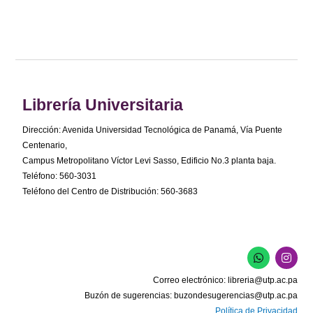
Librería Universitaria
Dirección: Avenida Universidad Tecnológica de Panamá, Vía Puente
Centenario,
Campus Metropolitano Víctor Levi Sasso, Edificio No.3 planta baja.
Teléfono: 560-3031
Teléfono del Centro de Distribución: 560-3683
W
I
h
n
a
s
Correo electrónico:
libreria@utp.ac.pa
t
t
s
a
Buzón de sugerencias:
buzondesugerencias@utp.ac.pa
a
g
Política de Privacidad