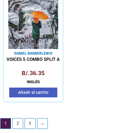
DANIEL BARBER
LEWIS
LANSFORD
MARECK
VOICES 5 COMBO SPLIT A
KICZKOWIAK
B/.
36.35
INGLÉS
Añadir al carrito
1
2
3
→