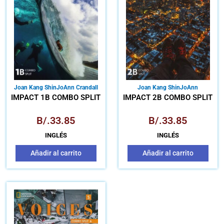
Joan Kang Shin
JoAnn Crandall
Joan Kang Shin
JoAnn
Crandall
Katherine Stannett
IMPACT 1B COMBO SPLIT
IMPACT 2B COMBO SPLIT
B/.
33.85
B/.
33.85
INGLÉS
INGLÉS
Añadir al carrito
Añadir al carrito