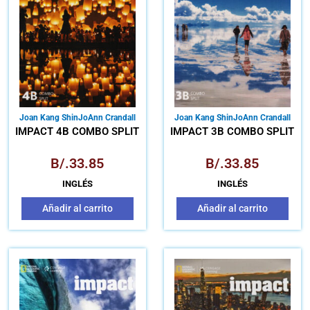
Joan Kang Shin
JoAnn Crandall
Joan Kang Shin
JoAnn Crandall
IMPACT 4B COMBO SPLIT
IMPACT 3B COMBO SPLIT
B/.
33.85
B/.
33.85
INGLÉS
INGLÉS
Añadir al carrito
Añadir al carrito