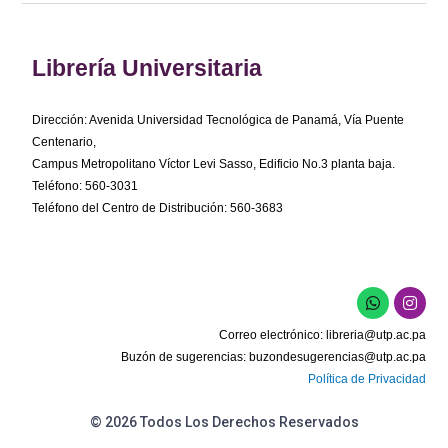
Librería Universitaria
Dirección: Avenida Universidad Tecnológica de Panamá, Vía Puente
Centenario,
Campus Metropolitano Víctor Levi Sasso, Edificio No.3 planta baja.
Teléfono: 560-3031
Teléfono del Centro de Distribución: 560-3683
W
I
h
n
a
s
Correo electrónico:
libreria@utp.ac.pa
t
t
s
a
Buzón de sugerencias:
buzondesugerencias@utp.ac.pa
a
g
Política de Privacidad
p
r
p
a
m
© 2026 Todos Los Derechos Reservados