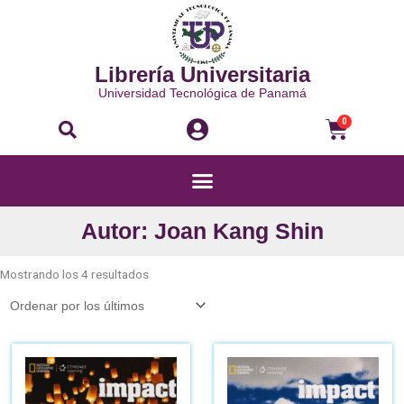
Ir
al
contenido
Librería Universitaria
Universidad Tecnológica de Panamá
Buscar
Carri
0
Menú
Autor: Joan Kang Shin
Ordenado
por
Mostrando los 4 resultados
los
últimos