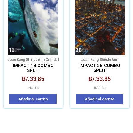
Joan Kang Shin
JoAnn Crandall
Joan Kang Shin
JoAnn
Crandall
Katherine Stannett
IMPACT 1B COMBO
IMPACT 2B COMBO
SPLIT
SPLIT
B/.
33.85
B/.
33.85
INGLÉS
INGLÉS
Añadir al carrito
Añadir al carrito