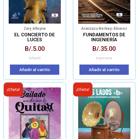
Zary Alleyne
Aránzazu Berbey-Álvarez
Francisco Calvo-Poyo
EL CONCIERTO DE
FUNDAMENTOS DE
LUCES
INGENIERÍA
FERROVIARIA: LA VÍA
B/.
5.00
B/.
35.00
Infantil
Ingeniería
Añadir al carrito
Añadir al carrito
El
El
El
El
¡Oferta!
¡Oferta!
precio
precio
precio
prec
original
actual
original
actua
era:
es:
era:
es:
B/.10.00.
B/.6.00.
B/.7.00.
B/.6.