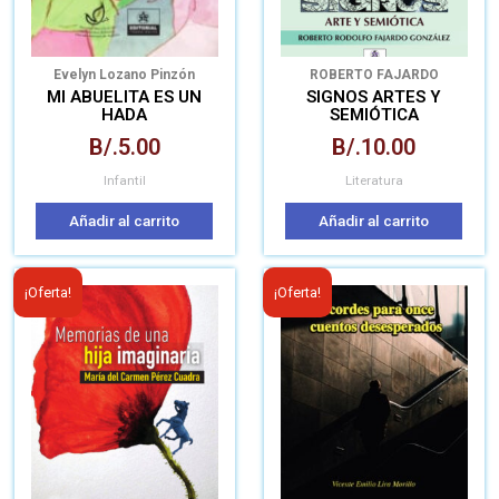
Evelyn Lozano Pinzón
ROBERTO FAJARDO
GONZÁLEZ
MI ABUELITA ES UN
SIGNOS ARTES Y
HADA
SEMIÓTICA
B/.
5.00
B/.
10.00
Infantil
Literatura
Añadir al carrito
Añadir al carrito
El
El
El
El
¡Oferta!
¡Oferta!
precio
precio
precio
prec
original
actual
original
actua
era:
es:
era:
es:
B/.9.50.
B/.6.00.
B/.8.00.
B/.6.