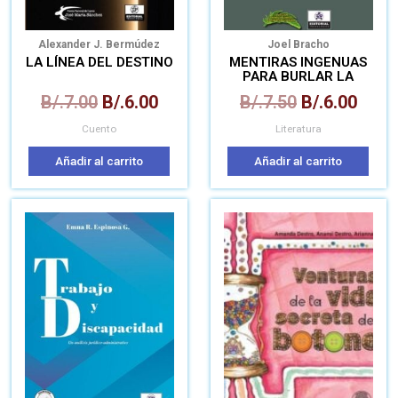
Alexander J. Bermúdez
Joel Bracho
LA LÍNEA DEL DESTINO
MENTIRAS INGENUAS
PARA BURLAR LA
MUERTE
B/.
7.00
B/.
6.00
B/.
7.50
B/.
6.00
Cuento
Literatura
Añadir al carrito
Añadir al carrito