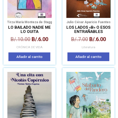
Tirza María Monteza de Stagg
Julio César Aparicio Fuentes
LO BAILADO NADIE ME
LOS LADOS «B» O ESOS
LO QUITA
ENTRAÑABLES
PERDEDORES
B/.
10.00
B/.
6.00
B/.
7.00
B/.
6.00
CRÓNICA DE VIDA
Literatura
Añadir al carrito
Añadir al carrito