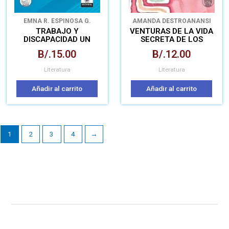
EMNA R. ESPINOSA G.
AMANDA DESTRO
ANANSI
DESTRO
ARIANNA DESTRO
TRABAJO Y
VENTURAS DE LA VIDA
DISCAPACIDAD UN
SECRETA DE LOS
ANÁLISIS JURÍDICO-
BOTONES
B/.
15.00
B/.
12.00
ADMINISTRATIVO
Literatura
Literatura
Añadir al carrito
Añadir al carrito
1
2
3
4
→