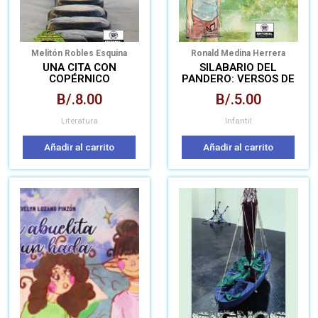
Melitón Robles Esquina
Ronald Medina Herrera
UNA CITA CON
SILABARIO DEL
COPÉRNICO
PANDERO: VERSOS DE
CAMPANA Y VIENTO
B/.
8.00
B/.
5.00
Literatura
Infantil
Añadir al carrito
Añadir al carrito