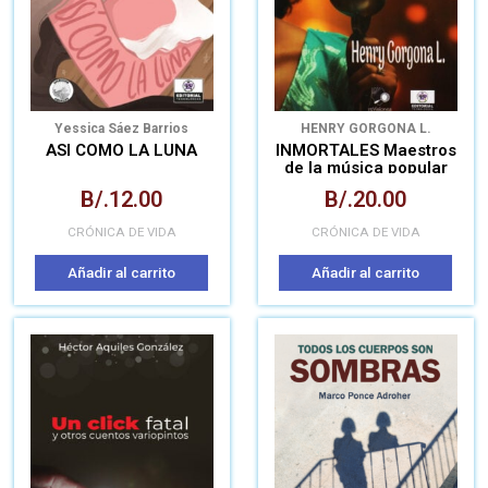
Yessica Sáez Barrios
HENRY GORGONA L.
ASI COMO LA LUNA
INMORTALES Maestros
de la música popular
panameña
B/.
12.00
B/.
20.00
CRÓNICA DE VIDA
CRÓNICA DE VIDA
Añadir al carrito
Añadir al carrito