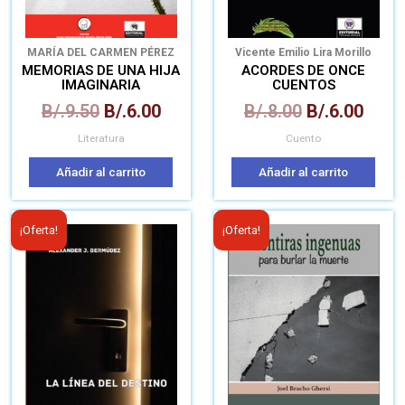
MARÍA DEL CARMEN PÉREZ
Vicente Emilio Lira Morillo
CUADRA
MEMORIAS DE UNA HIJA
ACORDES DE ONCE
IMAGINARIA
CUENTOS
DESESPERADOS
B/.
9.50
B/.
6.00
B/.
8.00
B/.
6.00
Literatura
Cuento
Añadir al carrito
Añadir al carrito
El
El
El
El
¡Oferta!
¡Oferta!
precio
precio
precio
prec
original
actual
original
actua
era:
es:
era:
es:
B/.7.00.
B/.6.00.
B/.7.50.
B/.6.