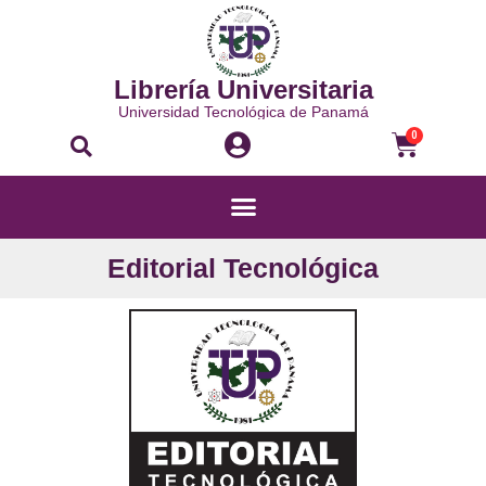
Ir
al
contenido
Librería Universitaria
Universidad Tecnológica de Panamá
Buscar
Carri
0
Menú
Editorial Tecnológica