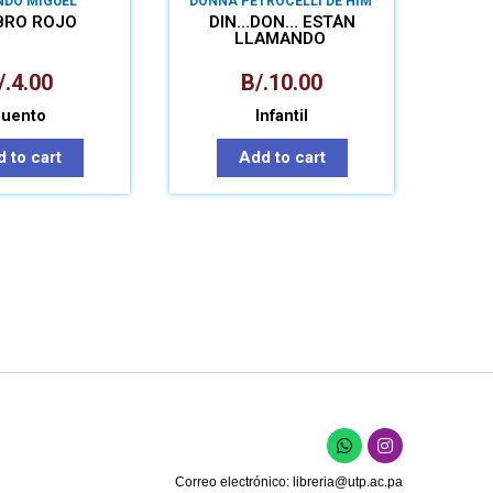
NDO MIGUEL
DONNA PETROCELLI DE HIM
LES VELARDE
IBRO ROJO
DIN…DON… ESTÁN
LLAMANDO
/.
4.00
B/.
10.00
uento
Infantil
 to cart
Add to cart
Correo electrónico:
libreria@utp.ac.pa