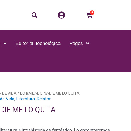
0
s
Editorial Tecnológica
Pagos
 DE VIDA
/ LO BAILADO NADIE ME LO QUITA
 de Vida
,
Literatura
,
Relatos
DIE ME LO QUITA
iteratura e intrahistoria es fantástico. Lo encontraremos