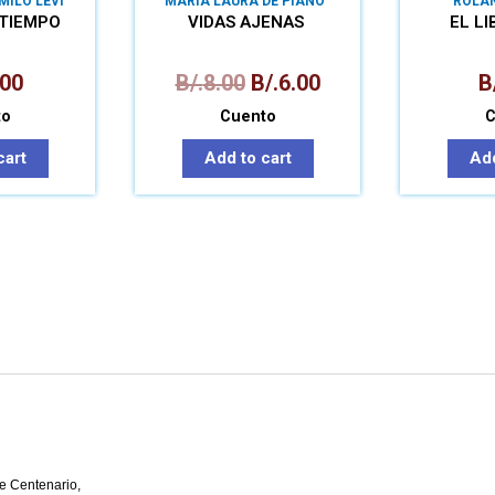
MILO LEVI
MARÍA LAURA DE PIANO
ROLA
ARMUEL
 TIEMPO
VIDAS AJENAS
EL L
.00
B/.
8.00
B/.
6.00
B
to
Cuento
C
cart
Add to cart
Add
e Centenario,