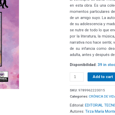
en esta obra. Es una cole
momentos particulares de u
de un amigo suyo. La autor
de su adolescencia y madur
se nutre de todo lo que en
por la literatura, la música
narrativa nos hace sentir, 
de su infancia como desd
adulta, antes y después d
Disponibilidad:
39 in sto
Add to cart
SKU:
9789962220015
Categories:
CRÓNICA DE VID
Editorial:
EDITORIAL TECN
Autores:
Tirza María Mont