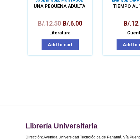
JOSÉ MIGUEL MONTAGUE
ENRIQUE JARA
UNA PEQUEÑA ADULTA
TIEMPO AL
B/.
12.50
B/.
6.00
B/.
12
Literatura
Cuen
Add to cart
Add to 
Librería Universitaria
Dirección: Avenida Universidad Tecnológica de Panamá, Vía Puent