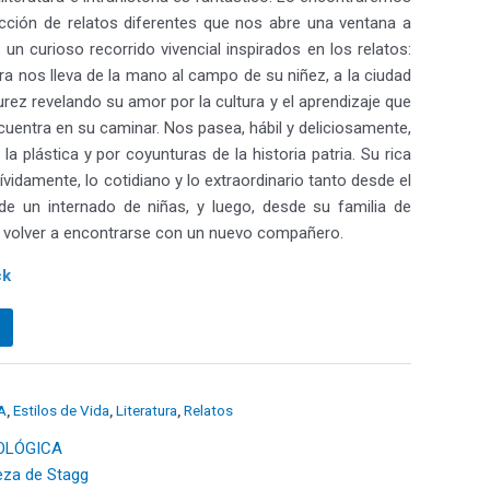
cción de relatos diferentes que nos abre una ventana a
n curioso recorrido vivencial inspirados en los relatos:
a nos lleva de la mano al campo de su niñez, a la ciudad
ez revelando su amor por la cultura y el aprendizaje que
cuentra en su caminar. Nos pasea, hábil y deliciosamente,
, la plástica y por coyunturas de la historia patria. Su rica
vívidamente, lo cotidiano y lo extraordinario tanto desde el
e un internado de niñas, y luego, desde su familia de
e volver a encontrarse con un nuevo compañero.
ck
A
,
Estilos de Vida
,
Literatura
,
Relatos
OLÓGICA
eza de Stagg