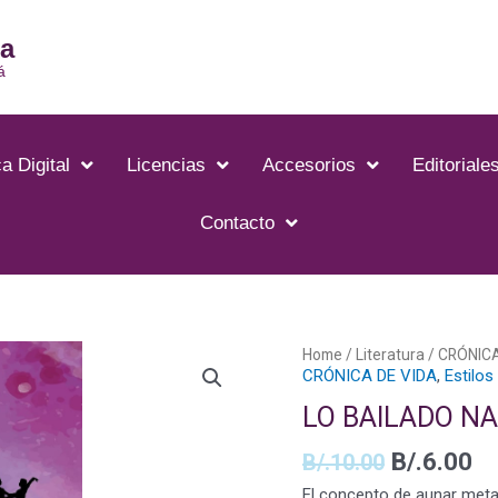
ia
á
a Digital
Licencias
Accesorios
Editoriale
Contacto
Home
/
Literatura
/
CRÓNICA
CRÓNICA DE VIDA
,
Estilos
LO BAILADO NA
B/.
6.00
B/.
10.00
El concepto de aunar metal