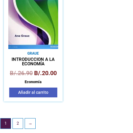
era:
es:
B/.26.90.
B/.20.00.
GRAUE
INTRODUCCIÓN A LA
ECONOMÍA
B/.
26.90
B/.
20.00
Economía
Añadir al carrito
1
2
→