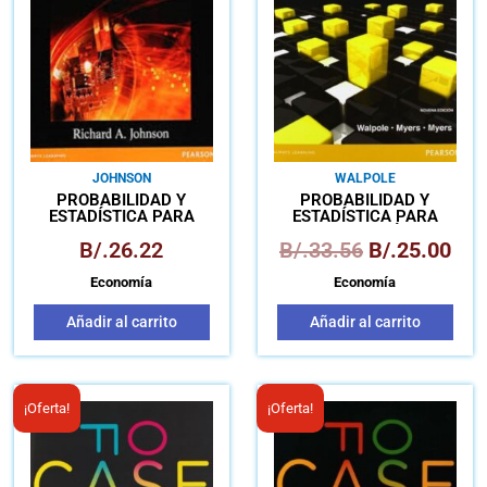
B/.33.56.
B/.
JOHNSON
WALPOLE
PROBABILIDAD Y
PROBABILIDAD Y
ESTADÍSTICA PARA
ESTADÍSTICA PARA
INGENIEROS
INGENIERÍA
B/.
26.22
B/.
33.56
B/.
25.00
Economía
Economía
Añadir al carrito
Añadir al carrito
El
El
El
El
¡Oferta!
¡Oferta!
precio
precio
precio
pre
original
actual
original
act
era:
es:
era:
es: