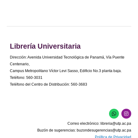
Librería Universitaria
Dirección: Avenida Universidad Tecnológica de Panamá, Vía Puente
Centenario,
Campus Metropolitano Víctor Levi Sasso, Edificio No.3 planta baja.
Teléfono: 560-3031
Teléfono del Centro de Distribución: 560-3683
W
I
h
n
a
s
Correo electrónico:
libreria@utp.ac.pa
t
t
s
a
Buzón de sugerencias:
buzondesugerencias@utp.ac.pa
a
g
Política de Privacidad