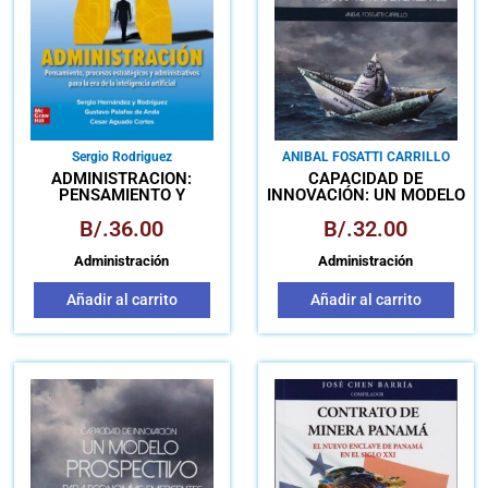
Sergio Rodriguez
ANIBAL FOSATTI CARRILLO
ADMINISTRACIÓN:
CAPACIDAD DE
PENSAMIENTO Y
INNOVACIÓN: UN MODELO
PROCESOS
PROSPECTIVO PARA
B/.
36.00
B/.
32.00
ESTRATÉGICOS Y
ECONOMÍAS EMERGENTES
ADMINISTRATIVOS
(TAPA BLANDA)
Administración
Administración
Añadir al carrito
Añadir al carrito