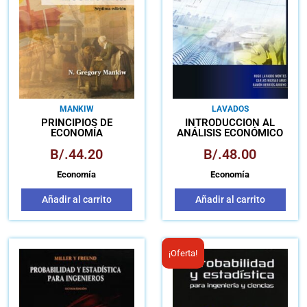
MANKIW
LAVADOS
PRINCIPIOS DE
INTRODUCCIÓN AL
ECONOMÍA
ANÁLISIS ECONÓMICO
B/.
44.20
B/.
48.00
Economía
Economía
Añadir al carrito
Añadir al carrito
El
El
¡Oferta!
precio
pre
original
act
era:
es: