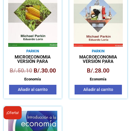
era:
es:
B/.50.10.
B/.30.00.
PARKIN
PARKIN
MICROECONOMÍA
MACROECONOMÍA
VERSIÓN PARA
VERSIÓN PARA
LATINOAMÉRICA
LATINOAMÉRICA
B/.
50.10
B/.
30.00
B/.
28.00
Economía
Economía
Añadir al carrito
Añadir al carrito
El
El
¡Oferta!
precio
precio
original
actual