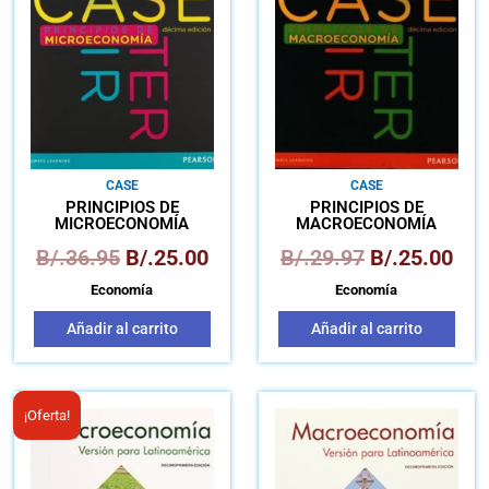
B/.36.95.
B/.25.00.
B/.29.97.
B/.
CASE
CASE
PRINCIPIOS DE
PRINCIPIOS DE
MICROECONOMÍA
MACROECONOMÍA
B/.
36.95
B/.
25.00
B/.
29.97
B/.
25.00
Economía
Economía
Añadir al carrito
Añadir al carrito
El
El
¡Oferta!
precio
precio
original
actual