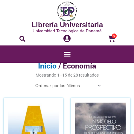
Ir
al
contenido
Librería Universitaria
Universidad Tecnológica de Panamá
Buscar
Carrito
0
Menú
Inicio
/ Economía
Ordenado
por
Mostrando 1–15 de 28 resultados
los
últimos