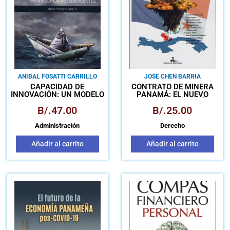
ANIBAL FOSATTI CARRILLO
JOSÉ CHEN BARRÍA
CAPACIDAD DE
CONTRATO DE MINERA
INNOVACIÓN: UN MODELO
PANAMÁ: EL NUEVO
PROSPECTIVO PARA
ENCLAVE DE PANAMÁ EN
B/.
47.00
B/.
25.00
ECONOMÍAS EMERGENTES
EL SIGLO XXI
(TAPA DURA)
Administración
Derecho
Añadir al carrito
Añadir al carrito