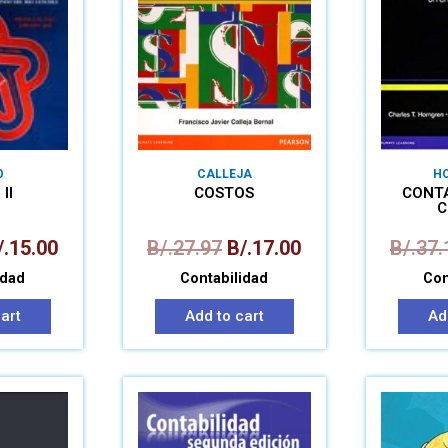
O
CALLEJA
H
II
COSTOS
CONTA
C
/.
15.00
B/.
27.97
B/.
17.00
B/.
37.
idad
Contabilidad
Con
art
Add to cart
Ad