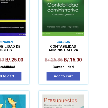
ORNGREN
CALLEJA
BILIDAD DE
CONTABILIDAD
OSTOS
ADMINISTRATIVA
10
B/.
25.00
B/.
26.86
B/.
16.00
tabilidad
Contabilidad
d to cart
Add to cart