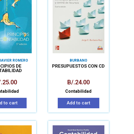
JAVIER ROMERO
BURBANO
LÓPEZ
CIPIOS DE
PRESUPUESTOS CON CD
TABILIDAD
.
25.00
B/.
24.00
tabilidad
Contabilidad
d to cart
Add to cart