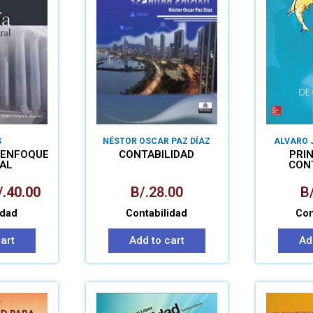
S
NÉSTOR OSCAR PAZ DÍAZ
ALVARO 
 ENFOQUE
CONTABILIDAD
PRIN
AL
CON
/.
40.00
B/.
28.00
B/
idad
Contabilidad
Con
art
Add to cart
Ad