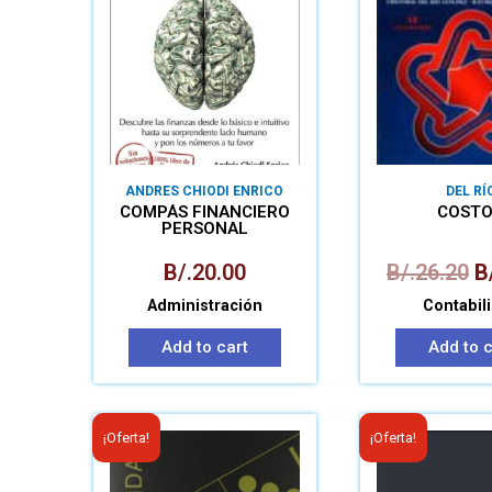
ANDRES CHIODI ENRICO
DEL RÍ
COMPÁS FINANCIERO
COSTO 
PERSONAL
B/.
20.00
B/.
26.20
B
Administración
Contabil
Add to cart
Add to c
¡Oferta!
¡Oferta!