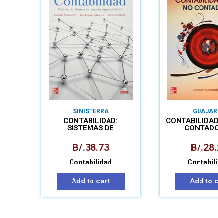
SINISTERRA
GUAJAR
CONTABILIDAD:
CONTABILIDAD
SISTEMAS DE
CONTAD
INFORMACIÓN EN LAS
ORGANIZACIONES
B/.
38.73
B/.
28.
Contabilidad
Contabil
Add to cart
Add to c