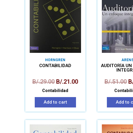
HORNGREN
AREN
CONTABILIDAD
AUDITORÍA UN
INTEGR
B/.
29.00
B/.
21.00
B/.
51.00
B
Contabilidad
Contabil
Add to cart
Add to c