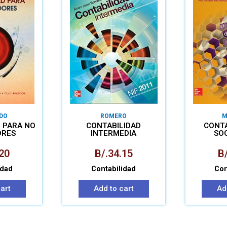
DO
ROMERO
M
 PARA NO
CONTABILIDAD
CONTA
ORES
INTERMEDIA
SO
20
B/.
34.15
B/
idad
Contabilidad
Con
art
Add to cart
Ad