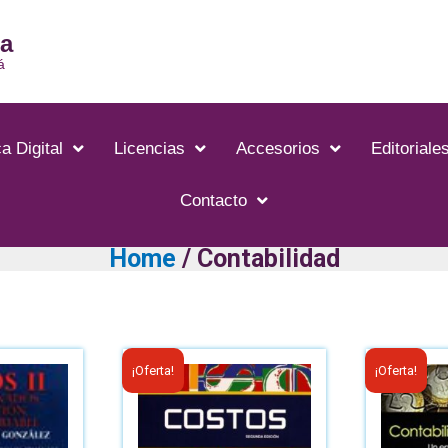
ia
á
a Digital
Licencias
Accesorios
Editoriale
Contacto
Home
/ Contabilidad
¡Oferta!
¡Oferta!