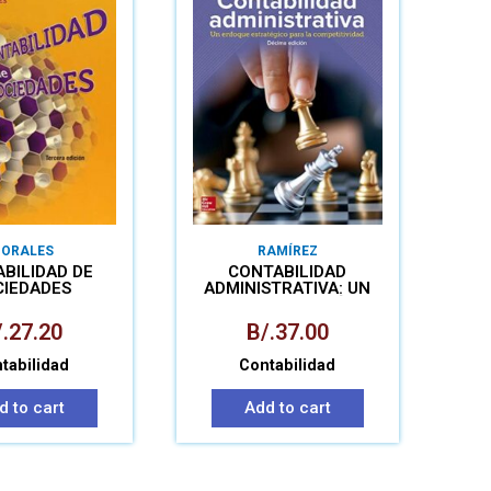
ORALES
RAMÍREZ
BILIDAD DE
CONTABILIDAD
CIEDADES
ADMINISTRATIVA: UN
ENFOQUE ESTRATÉGICO
PARA LA COMPETIVIDAD
.
27.20
B/.
37.00
tabilidad
Contabilidad
d to cart
Add to cart