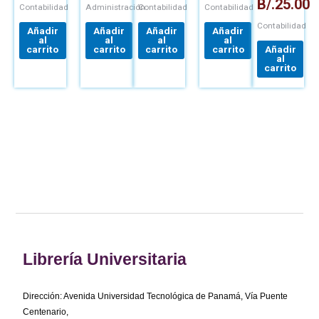
B/.
25.00
Contabilidad
Administración
Contabilidad
Contabilidad
Contabilidad
Añadir
Añadir
Añadir
Añadir
al
al
al
al
carrito
carrito
carrito
carrito
Añadir
al
carrito
Librería Universitaria
Dirección: Avenida Universidad Tecnológica de Panamá, Vía Puente
Centenario,