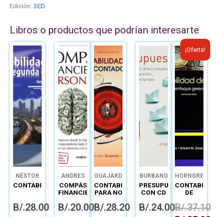
Edición:
3ED.
Libros o productos que podrían interesarte
El
El
¡Oferta!
precio
precio
original
actual
era:
es:
B/.37.10.
B/.25.
NÉSTOR
ANDRES
GUAJARDO
BURBANO
HORNGREN
OSCAR
CHIODI
CONTABILIDAD
COMPÁS
CONTABILIDAD
PRESUPUESTOS
CONTABILID
PAZ DÍAZ
ENRICO
FINANCIERO
PARA NO
CON CD
DE
PERSONAL
CONTADORES
COSTOS
B/.
28.00
B/.
20.00
B/.
28.20
B/.
24.00
B/.
37.10