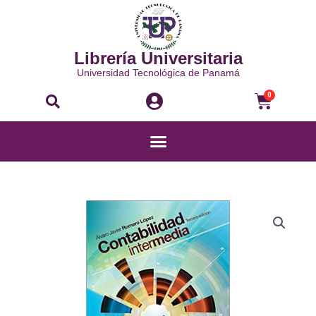
Ir
al
contenido
Librería Universitaria
Universidad Tecnológica de Panamá
Buscar
Carri
0
Menú
CONTABILIDAD
INTERMEDIA
cantidad