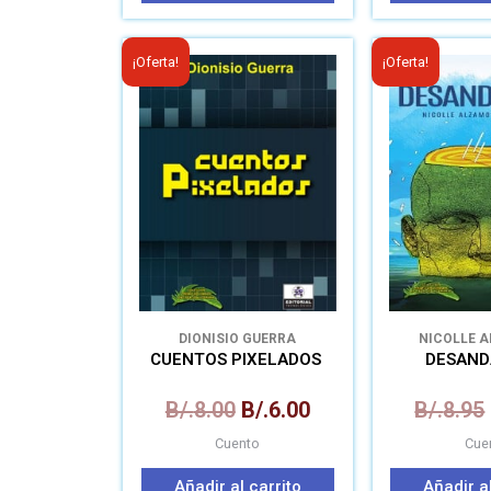
El
El
¡Oferta!
¡Oferta!
precio
precio
original
actual
era:
es:
B/.8.00.
B/.6.00.
DIONISIO GUERRA
NICOLLE 
CAND
CUENTOS PIXELADOS
DESAN
B/.
8.00
B/.
6.00
B/.
8.95
Cuento
Cue
Añadir al carrito
Añadir al