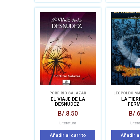
PORFIRIO SALAZAR
LEOPOLDO M
EL VIAJE DE LA
LA TIE
DESNUDEZ
FER
B/.
8.50
B/.
6
Literatura
Liter
Añadir al carrito
Añadir al