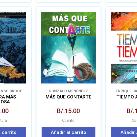
ANSO BROCE
GONZALO MENÉNDEZ
ENRIQUE J
GONZÁLEZ
RRA MÁS
MÁS QUE CONTARTE
TIEMPO 
MOSA
.00
B/.
15.00
B/.
atura
Cuento
Cu
 carrito
Añadir al carrito
Añadir 