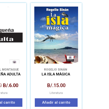
El
El
precio
precio
original
actual
era:
es:
B/.12.50.
B/.6.00.
EL MONTAGUE
ROGELIO SINÁN
EÑA ADULTA
LA ISLA MÁGICA
0
B/.
6.00
B/.
15.00
ratura
Literatura
al carrito
Añadir al carrito