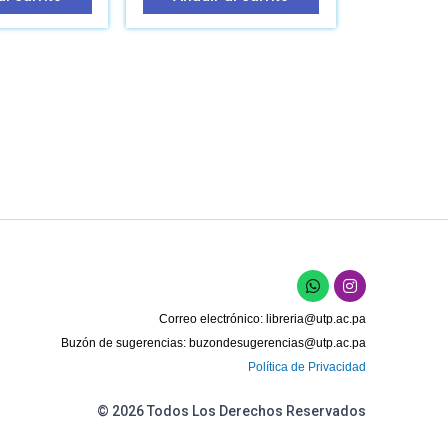
W
I
h
n
a
s
Correo electrónico:
libreria@utp.ac.pa
t
t
s
a
Buzón de sugerencias:
buzondesugerencias@utp.ac.pa
a
g
Política de Privacidad
p
r
p
a
m
© 2026 Todos Los Derechos Reservados