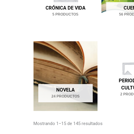
CRÓNICA DE VIDA
CUE
5 PRODUCTOS
56 PRO
PERIO
CULT
NOVELA
2 PRO
24 PRODUCTOS
Ordenado
por
Mostrando 1–15 de 145 resultados
los
últimos