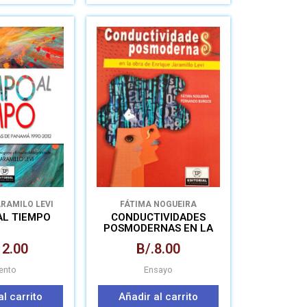
ARAMILO LEVI
FÁTIMA NOGUEIRA
FERNANDO BURGO
AL TIEMPO
CONDUCTIVIDADES
POSMODERNAS EN LA
OBRA DE ENRIQUE
12.00
B/.
8.00
JARAMILLO LEVI
ento
Ensayo
al carrito
Añadir al carrito