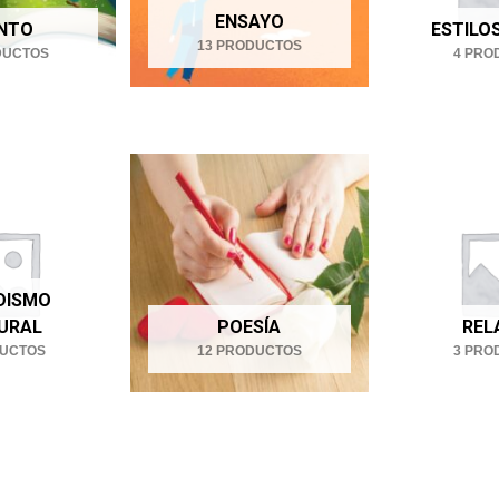
ENSAYO
NTO
ESTILOS
13 PRODUCTOS
DUCTOS
4 PRO
DISMO
URAL
POESÍA
REL
DUCTOS
12 PRODUCTOS
3 PRO