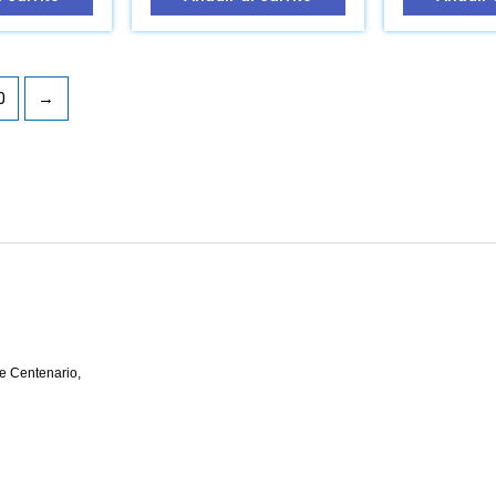
0
→
e Centenario,