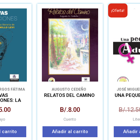
¡Oferta!
RGOS FÁTIMA
AUGUSTO CEDEÑO
JOSÉ MIGU
EIRA
VAS
RELATOS DEL CAMINO
UNA PEQU
NES: LA
ECTORIA DE
5.00
B/.
8.00
B/.
12.5
JARAMILLO
VI
ayo
Cuento
Lite
 carrito
Añadir al carrito
Añadir 