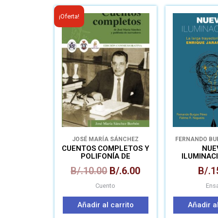
El
El
¡Oferta!
precio
precio
original
actual
era:
es:
B/.10.00.
B/.6.00.
JOSÉ MARÍA SÁNCHEZ
FERNANDO BU
NOGU
CUENTOS COMPLETOS Y
NUE
POLIFONÍA DE
ILUMINACIO
NARRADORES
LARGA TRAY
B/.
10.00
B/.
6.00
B/.
1
ENRIQUE 
LE
Cuento
Ens
Añadir al carrito
Añadir al