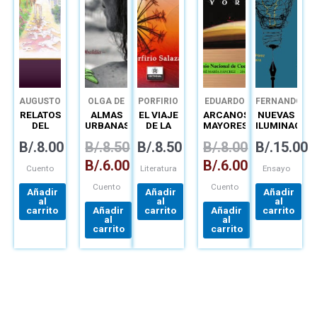
AUGUSTO
OLGA DE
PORFIRIO
EDUARDO
FERNANDO
CEDEÑO
OBALDÍA
SALAZAR
JASPE
BURGOS
RELATOS
ALMAS
EL VIAJE
ARCANOS
NUEVAS
LESCURE
FÁTIMA
DEL
URBANAS
DE LA
MAYORES
ILUMINACION
NOGUEIRA
CAMINO
DESNUDEZ
LA
B/.
8.00
B/.
8.50
B/.
8.50
B/.
8.00
B/.
15.00
LARGA
TRAYECTORI
B/.
6.00
B/.
6.00
DE
Cuento
Literatura
Ensayo
ENRIQUE
Cuento
Cuento
JARAMILLO
Añadir
Añadir
Añadir
LEVI
al
al
al
carrito
Añadir
carrito
Añadir
carrito
al
al
carrito
carrito