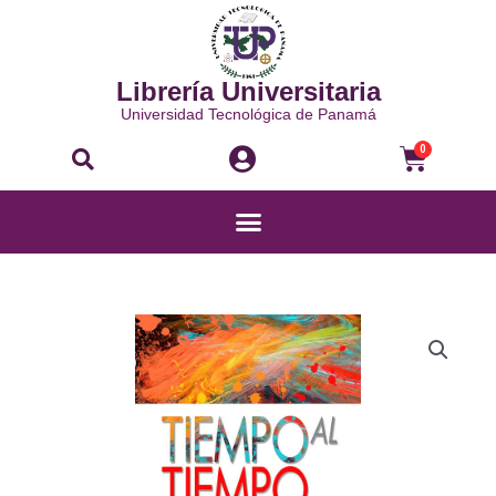
Ir
al
contenido
Librería Universitaria
Universidad Tecnológica de Panamá
Buscar
Carri
0
Menú
TIEMPO
AL
TIEMPO
cantidad