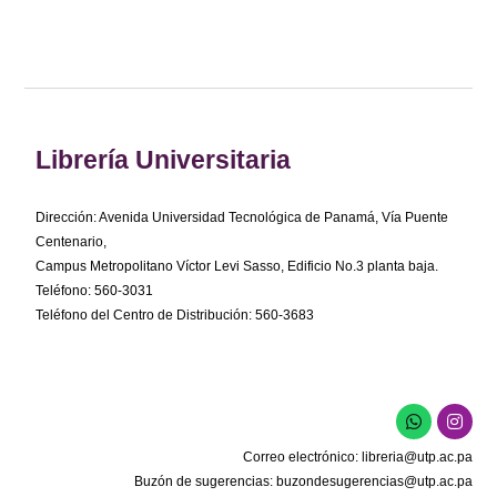
Librería Universitaria
Dirección: Avenida Universidad Tecnológica de Panamá, Vía Puente
Centenario,
Campus Metropolitano Víctor Levi Sasso, Edificio No.3 planta baja.
Teléfono: 560-3031
Teléfono del Centro de Distribución: 560-3683
W
I
h
n
a
s
Correo electrónico:
libreria@utp.ac.pa
t
t
s
a
Buzón de sugerencias:
buzondesugerencias@utp.ac.pa