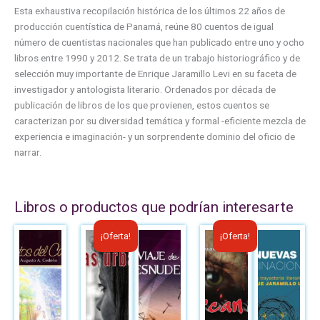
Esta exhaustiva recopilación histórica de los últimos 22 años de
producción cuentística de Panamá, reúne 80 cuentos de igual
número de cuentistas nacionales que han publicado entre uno y ocho
libros entre 1990 y 2012. Se trata de un trabajo historiográfico y de
selección muy importante de Enrique Jaramillo Levi en su faceta de
investigador y antologista literario. Ordenados por década de
publicación de libros de los que provienen, estos cuentos se
caracterizan por su diversidad temática y formal -eficiente mezcla de
experiencia e imaginación- y un sorprendente dominio del oficio de
narrar.
Libros o productos que podrían interesarte
El
El
El
El
¡Oferta!
¡Oferta!
precio
precio
precio
precio
original
actual
original
actual
era:
es:
era:
es:
B/.8.50.
B/.6.00.
B/.8.00.
B/.6.00.