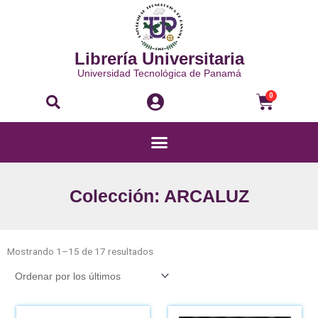
Ir
al
contenido
Librería Universitaria
Universidad Tecnológica de Panamá
Buscar
Carri
0
Menú
Colección: ARCALUZ
Ordenado
por
Mostrando 1–15 de 17 resultados
los
últimos