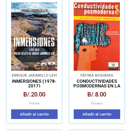
ENRIQUE JARAMILLO LEVI
FÁTIMA NOGUEIRA
FERNANDO BURGO
INMERSIONES (1978-
CONDUCTIVIDADES
2017)
POSMODERNAS EN LA
OBRA DE ENRIQUE
B/.
20.00
B/.
8.00
JARAMILLO LEVI
Poesía
Ensayo
Añadir al carrito
Añadir al carrito