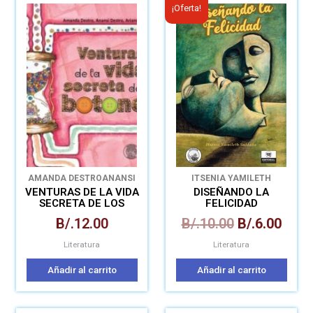
El
El
¡Oferta!
precio
prec
original
actu
era:
es:
B/.10.00.
B/.6.
AMANDA DESTRO
ANANSI
ITSENIA YAMILETH
DESTRO
ARIANNA DESTRO
SALDAÑA
VENTURAS DE LA VIDA
DISEÑANDO LA
SECRETA DE LOS
FELICIDAD
BOTONES
B/.
12.00
B/.
10.00
B/.
6.00
Literatura
Literatura
Añadir al carrito
Añadir al carrito