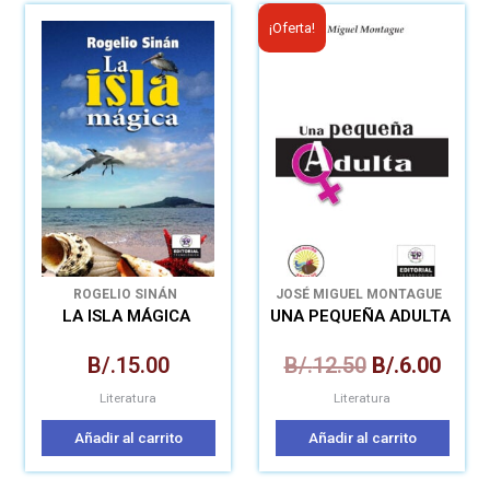
El
El
¡Oferta!
precio
prec
original
actu
era:
es:
B/.12.50.
B/.6.
ROGELIO SINÁN
JOSÉ MIGUEL MONTAGUE
LA ISLA MÁGICA
UNA PEQUEÑA ADULTA
B/.
15.00
B/.
12.50
B/.
6.00
Literatura
Literatura
Añadir al carrito
Añadir al carrito