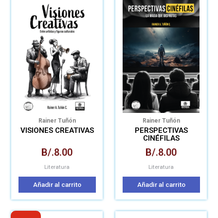
Rainer Tuñón
Rainer Tuñón
VISIONES CREATIVAS
PERSPECTIVAS
CINÉFILAS
B/.
8.00
B/.
8.00
Literatura
Literatura
Añadir al carrito
Añadir al carrito
El
El