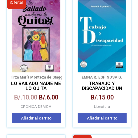
¡Oferta!
precio
precio
original
actual
era:
es:
B/.10.00.
B/.6.00.
Tirza María Monteza de Stagg
EMNA R. ESPINOSA G.
LO BAILADO NADIE ME
TRABAJO Y
LO QUITA
DISCAPACIDAD UN
ANÁLISIS JURÍDICO-
B/.
10.00
B/.
6.00
B/.
15.00
ADMINISTRATIVO
CRÓNICA DE VIDA
Literatura
Añadir al carrito
Añadir al carrito