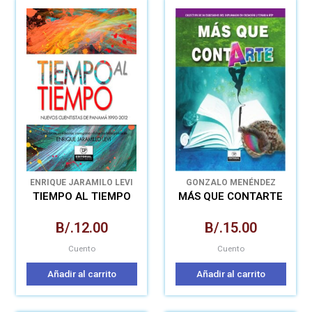
ENRIQUE JARAMILO LEVI
GONZALO MENÉNDEZ
GONZÁLEZ
TIEMPO AL TIEMPO
MÁS QUE CONTARTE
B/.
12.00
B/.
15.00
Cuento
Cuento
Añadir al carrito
Añadir al carrito