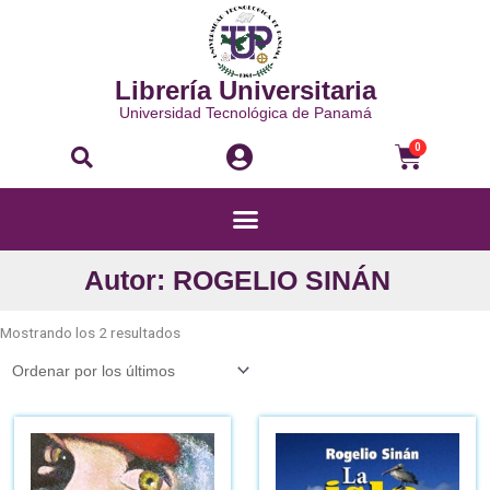
Ir
al
contenido
Librería Universitaria
Universidad Tecnológica de Panamá
Buscar
Carri
0
Menú
Autor: ROGELIO SINÁN
Ordenado
por
Mostrando los 2 resultados
los
últimos