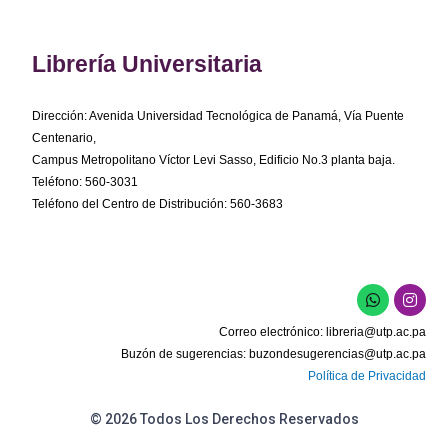
Librería Universitaria
Dirección: Avenida Universidad Tecnológica de Panamá, Vía Puente
Centenario,
Campus Metropolitano Víctor Levi Sasso, Edificio No.3 planta baja.
Teléfono: 560-3031
Teléfono del Centro de Distribución: 560-3683
W
I
h
n
a
s
Correo electrónico:
libreria@utp.ac.pa
t
t
s
a
Buzón de sugerencias:
buzondesugerencias@utp.ac.pa
a
g
Política de Privacidad
p
r
p
a
m
© 2026 Todos Los Derechos Reservados