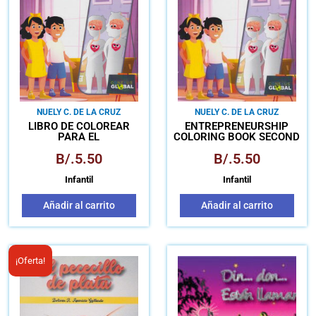
NUELY C. DE LA CRUZ
NUELY C. DE LA CRUZ
LIBRO DE COLOREAR
ENTREPRENEURSHIP
PARA EL
COLORING BOOK SECOND
EMPRENDIMIENTO
EDITION – FIRST PART
B/.
5.50
B/.
5.50
SEGUNDA EDICIÓN -
PRIMERA PARTE
Infantil
Infantil
Añadir al carrito
Añadir al carrito
El
El
¡Oferta!
precio
precio
original
actual
era:
es: