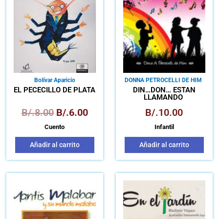
B/.8.00.
B/.6.00.
Bolívar Aparicio
DONNA PETROCELLI DE HIM
EL PECECILLO DE PLATA
DIN…DON… ESTÁN
LLAMANDO
B/.
8.00
B/.
6.00
B/.
10.00
Cuento
Infantil
Añadir al carrito
Añadir al carrito