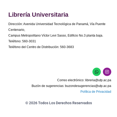
Librería Universitaria
Dirección: Avenida Universidad Tecnológica de Panamá, Vía Puente
Centenario,
Campus Metropolitano Víctor Levi Sasso, Edificio No.3 planta baja.
Teléfono: 560-3031
Teléfono del Centro de Distribución: 560-3683
W
I
h
n
a
s
Correo electrónico:
libreria@utp.ac.pa
t
t
s
a
Buzón de sugerencias:
buzondesugerencias@utp.ac.pa
a
g
Política de Privacidad
p
r
p
a
m
© 2026 Todos Los Derechos Reservados