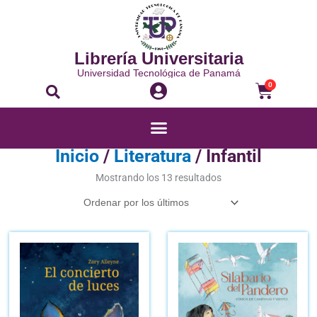
Ir
al
contenido
Librería Universitaria
Universidad Tecnológica de Panamá
Buscar
Carrito
0
Menú
Inicio
/
Literatura
/ Infantil
Ordenado
por
Mostrando los 13 resultados
los
últimos