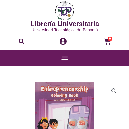
Ir
al
contenido
Librería Universitaria
Universidad Tecnológica de Panamá
Buscar
Carri
0
Menú
ENTREPRENEURSHIP
COLORING
BOOK
SECOND
EDITION
-
FIRST