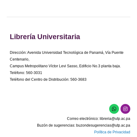
Librería Universitaria
Dirección: Avenida Universidad Tecnológica de Panamá, Vía Puente
Centenario,
Campus Metropolitano Víctor Levi Sasso, Edificio No.3 planta baja.
Teléfono: 560-3031
Teléfono del Centro de Distribución: 560-3683
W
I
h
n
a
s
Correo electrónico:
libreria@utp.ac.pa
t
t
s
a
Buzón de sugerencias:
buzondesugerencias@utp.ac.pa
a
g
Política de Privacidad
p
r