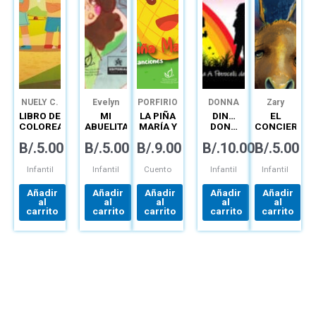
NUELY C.
Evelyn
PORFIRIO
DONNA
Zary
DE LA
Lozano
SALAZAR
PETROCELLI
Alleyne
LIBRO DE
MI
LA PIÑA
DIN…
EL
CRUZ
Pinzón
DE HIM
COLOREAR
ABUELITA
MARÍA Y
DON…
CONCIERTO
PARA EL
ES UN
OTRAS
ESTÁN
DE
B/.
5.00
B/.
5.00
B/.
9.00
B/.
10.00
B/.
5.00
EMPRENDIMIENTO
HADA
CANCIONES
LLAMANDO
LUCES
PRIMERA
EDICIÓN
Infantil
Infantil
Cuento
Infantil
Infantil
Añadir
Añadir
Añadir
Añadir
Añadir
al
al
al
al
al
carrito
carrito
carrito
carrito
carrito