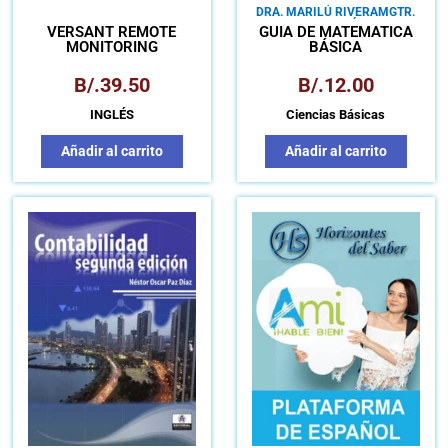
DRA. MARILÚ RIVERA
MGTR.
ALEJANDRO HERNÁNDEZ
MGTR.
VERSANT REMOTE
GUÍA DE MATEMÁTICA
PEDRO SALAMANCA
MONITORING
BÁSICA
B/.
39.50
B/.
12.00
INGLÉS
Ciencias Básicas
Añadir al carrito
Añadir al carrito