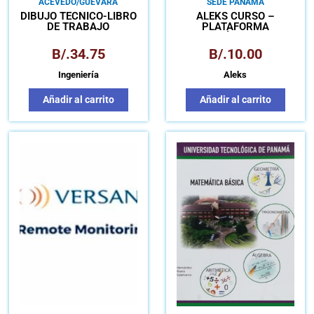
ACEVEDO/GUEVARA
SEDE PANAMÁ
DIBUJO TÉCNICO-LIBRO
ALEKS CURSO –
DE TRABAJO
PLATAFORMA
MATEMÁTICA PARA
APRENDIZAJE
B/.
34.75
B/.
10.00
AUTÓNOMO
Ingeniería
Aleks
Añadir al carrito
Añadir al carrito