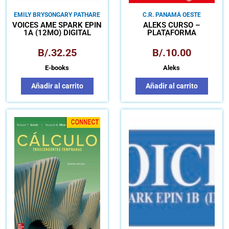
EMILY BRYSON
GARY PATHARE
C.R. PANAMÁ OESTE
VOICES AME SPARK EPIN
ALEKS CURSO –
1A (12MO) DIGITAL
PLATAFORMA
MATEMÁTICA PARA
APRENDIZAJE
B/.
32.25
B/.
10.00
AUTÓNOMO
E-books
Aleks
Añadir al carrito
Añadir al carrito