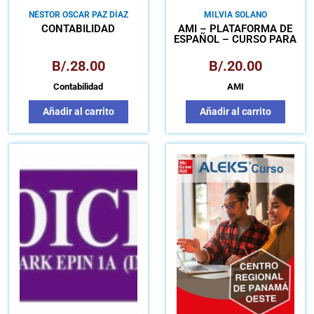
NÉSTOR OSCAR PAZ DÍAZ
MILVIA SOLANO
CONTABILIDAD
AMI – PLATAFORMA DE
ESPAÑOL – CURSO PARA
ESTUDIANTES DEL I
SEMESTRE UTP
B/.
28.00
B/.
20.00
Contabilidad
AMI
Añadir al carrito
Añadir al carrito