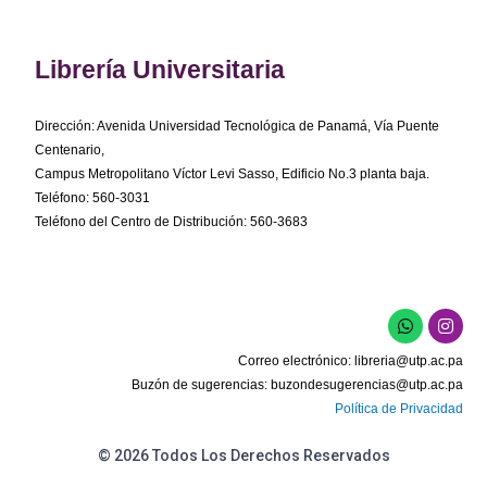
Librería Universitaria
Dirección: Avenida Universidad Tecnológica de Panamá, Vía Puente
Centenario,
Campus Metropolitano Víctor Levi Sasso, Edificio No.3 planta baja.
Teléfono: 560-3031
Teléfono del Centro de Distribución: 560-3683
W
I
h
n
a
s
Correo electrónico:
libreria@utp.ac.pa
t
t
s
a
Buzón de sugerencias:
buzondesugerencias@utp.ac.pa
a
g
Política de Privacidad
p
r
p
a
m
© 2026 Todos Los Derechos Reservados