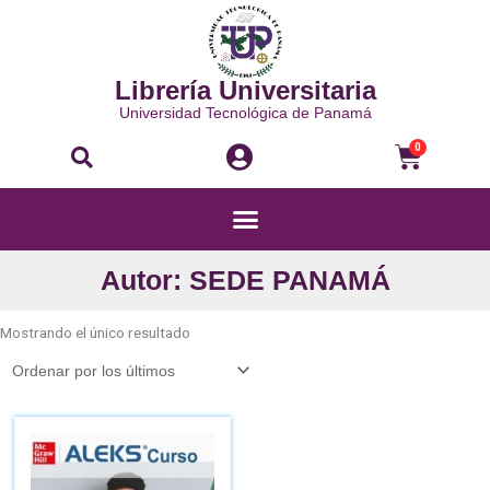
Ir
al
contenido
Librería Universitaria
Universidad Tecnológica de Panamá
Buscar
Carri
0
Menú
Autor: SEDE PANAMÁ
Mostrando el único resultado