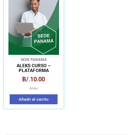
SEDE PANAMÁ
ALEKS CURSO –
PLATAFORMA
MATEMÁTICA PARA
B/.
10.00
APRENDIZAJE
AUTÓNOMO
Aleks
Añadir al carrito