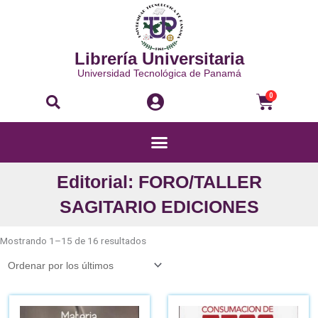
Ir
al
contenido
Librería Universitaria
Universidad Tecnológica de Panamá
Buscar
Carri
0
Menú
Editorial: FORO/TALLER
SAGITARIO EDICIONES
Ordenado
por
Mostrando 1–15 de 16 resultados
los
últimos