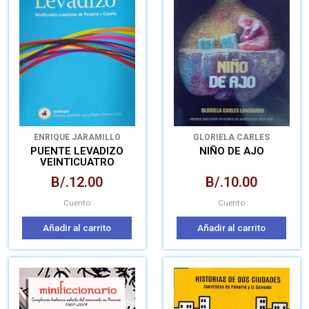
ENRIQUE JARAMILLO
GLORIELA CARLES
LEVI
PEDRO CRENES CASTRO
LOMBARDO
PUENTE LEVADIZO
NIÑO DE AJO
VEINTICUATRO
CUENTISTAS DE
B/.
12.00
B/.
10.00
PANAMÁ Y ESPAÑA
Cuento
Cuento
Añadir al carrito
Añadir al carrito