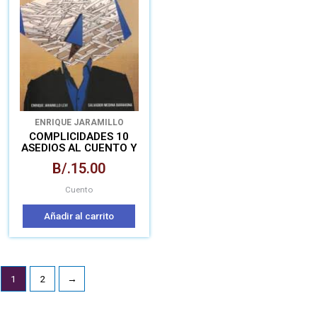
ENRIQUE JARAMILLO
LEVI
SALVADOR MEDINA
COMPLICIDADES 10
BARAHONA
ASEDIOS AL CUENTO Y
LA POESÍA
B/.
15.00
Cuento
Añadir al carrito
1
2
→