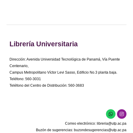
Librería Universitaria
Dirección: Avenida Universidad Tecnológica de Panamá, Vía Puente
Centenario,
Campus Metropolitano Víctor Levi Sasso, Edificio No.3 planta baja.
Teléfono: 560-3031
Teléfono del Centro de Distribución: 560-3683
W
I
h
n
a
s
Correo electrónico:
libreria@utp.ac.pa
t
t
s
a
Buzón de sugerencias:
buzondesugerencias@utp.ac.pa