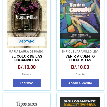
AGOTADO
MARÍA LAURA DE PIANO
ENRIQUE JARAMILLO LEVI
EL COLOR DE LAS
VENIR A CUENTO
BUGANVILLAS
CUENTISTAS
EMERGENTES DE
B/.
10.00
B/.
10.00
PANAMÁ
Novela
Cuento
Leer más
Añadir al carrito