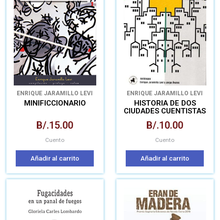
ENRIQUE JARAMILLO LEVI
ENRIQUE JARAMILLO LEVI
MINIFICCIONARIO
HISTORIA DE DOS
CIUDADES CUENTISTAS
DE PANAMÁ Y EL
B/.
15.00
B/.
10.00
SALVADOR
Cuento
Cuento
Añadir al carrito
Añadir al carrito