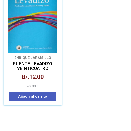
ENRIQUE JARAMILLO
LEVI
PEDRO CRENES CASTRO
PUENTE LEVADIZO
VEINTICUATRO
CUENTISTAS DE
B/.
12.00
PANAMÁ Y ESPAÑA
Cuento
Añadir al carrito