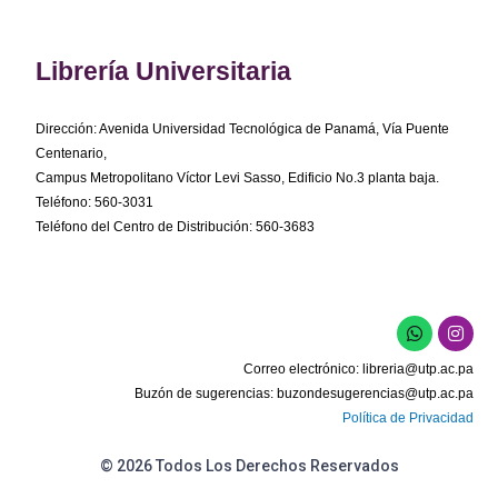
Librería Universitaria
Dirección: Avenida Universidad Tecnológica de Panamá, Vía Puente
Centenario,
Campus Metropolitano Víctor Levi Sasso, Edificio No.3 planta baja.
Teléfono: 560-3031
Teléfono del Centro de Distribución: 560-3683
W
I
h
n
a
s
Correo electrónico:
libreria@utp.ac.pa
t
t
s
a
Buzón de sugerencias:
buzondesugerencias@utp.ac.pa
a
g
Política de Privacidad
p
r
p
a
m
© 2026 Todos Los Derechos Reservados