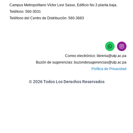
Campus Metropolitano Víctor Levi Sasso, Edificio No.3 planta baja.
Teléfono: 560-3031
Teléfono del Centro de Distribución: 560-3683
W
I
h
n
a
s
Correo electrónico:
libreria@utp.ac.pa
t
t
s
a
Buzón de sugerencias:
buzondesugerencias@utp.ac.pa
a
g
Política de Privacidad
p
r
p
a
m
© 2026 Todos Los Derechos Reservados