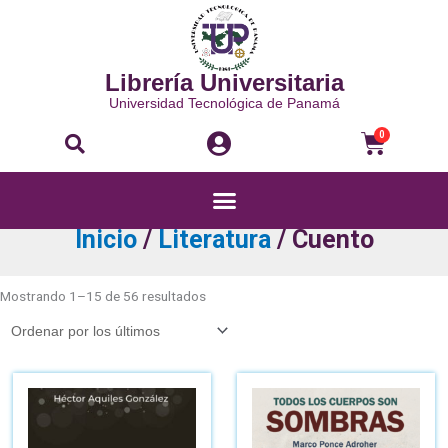
Ir
al
contenido
Librería Universitaria
Universidad Tecnológica de Panamá
Buscar
Carri
0
Menú
Inicio
/
Literatura
/ Cuento
Ordenado
por
Mostrando 1–15 de 56 resultados
los
últimos