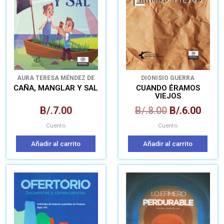
B/.8.00.
B/.6.
AURA TERESA MÉNDEZ DE
DIONISIO GUERRA
CANOVA
CAÑA, MANGLAR Y SAL
CUANDO ÉRAMOS
VIEJOS
B/.
7.00
B/.
8.00
B/.
6.00
Cuento
Cuento
Añadir al carrito
Añadir al carrito