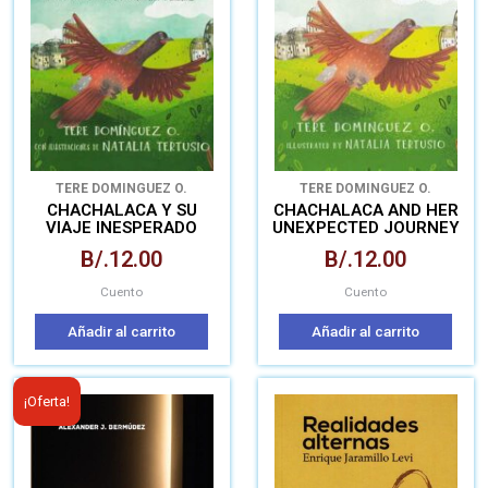
TERE DOMINGUEZ O.
TERE DOMINGUEZ O.
CHACHALACA Y SU
CHACHALACA AND HER
VIAJE INESPERADO
UNEXPECTED JOURNEY
B/.
12.00
B/.
12.00
Cuento
Cuento
Añadir al carrito
Añadir al carrito
El
El
¡Oferta!
precio
precio
original
actual
era:
es: