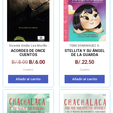
era:
es:
B/.8.00.
B/.6.00.
Vicente Emilio Lira Morillo
TERE DOMINGUEZ O.
ACORDES DE ONCE
STELLITA Y SU ÁNGEL
CUENTOS
DE LA GUARDA
DESESPERADOS
B/.
8.00
B/.
6.00
B/.
22.50
Cuento
Cuento
Añadir al carrito
Añadir al carrito