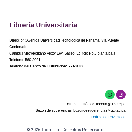
Librería Universitaria
Dirección: Avenida Universidad Tecnológica de Panamá, Vía Puente
Centenario,
Campus Metropolitano Víctor Levi Sasso, Edificio No.3 planta baja.
Teléfono: 560-3031
Teléfono del Centro de Distribución: 560-3683
W
I
h
n
a
s
Correo electrónico:
libreria@utp.ac.pa
t
t
s
a
Buzón de sugerencias:
buzondesugerencias@utp.ac.pa
a
g
Política de Privacidad
p
r
p
a
m
© 2026 Todos Los Derechos Reservados