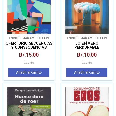
ENRIQUE JARAMILLO LEVI
ENRIQUE JARAMILLO LEVI
OFERTORIO SECUENCIAS
LO EFÍMERO
Y CONSECUENCIAS
PERDURABLE
ANTOLOGÍA DE
B/.
15.00
B/.
10.00
MUJERES CUENTISTAS
DE PANAMÁ SIGLO XXI
Cuento
Cuento
Añadir al carrito
Añadir al carrito