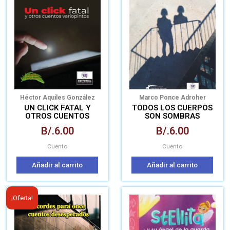
Héctor Aquiles González
Marco Ponce Adroher
UN CLICK FATAL Y
TODOS LOS CUERPOS
OTROS CUENTOS
SON SOMBRAS
VARIOPINTOS
B/.
6.00
B/.
6.00
Cuento
Cuento
Añadir al carrito
Añadir al carrito
El
El
¡Oferta!
precio
precio
original
actual