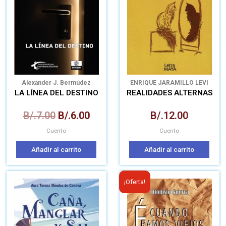
B/.7.00.
B/.6.00.
Alexander J. Bermúdez
ENRIQUE JARAMILLO LEVI
LA LÍNEA DEL DESTINO
REALIDADES ALTERNAS
B/.
7.00
B/.
6.00
B/.
12.00
Cuento
Cuento
Añadir al carrito
Añadir al carrito
El
El
¡Oferta!
precio
prec
original
actua
era:
es: