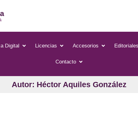
ia
á
a Digital
Licencias
Accesorios
Editoriale
Contacto
Autor: Héctor Aquiles González