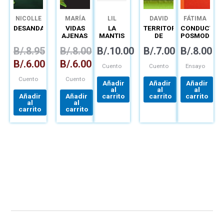
NICOLLE
MARÍA
LIL
DAVID
FÁTIMA
ALZAMORA
LAURA DE
MARÍA
RÓBINSON
NOGUEIRA
DESANDANZAS
VIDAS
LA
TERRITORIO
CONDUCTIVI
CANDANEDO
PIANO
HERRERA
FERNANDO
AJENAS
MANTIS
DE
POSMODERN
BURGO
MALABARISTA
ORUGAS
EN LA
B/.
8.95
B/.
8.00
B/.
10.00
B/.
7.00
B/.
8.00
Y SU
OBRA DE
MUNDO
ENRIQUE
B/.
6.00
B/.
6.00
MALABARILLOSO
JARAMILLO
Cuento
Cuento
Ensayo
LEVI
Cuento
Cuento
Añadir
Añadir
Añadir
al
al
al
Añadir
Añadir
carrito
carrito
carrito
al
al
carrito
carrito