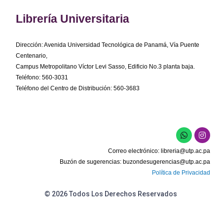
Librería Universitaria
Dirección: Avenida Universidad Tecnológica de Panamá, Vía Puente
Centenario,
Campus Metropolitano Víctor Levi Sasso, Edificio No.3 planta baja.
Teléfono: 560-3031
Teléfono del Centro de Distribución: 560-3683
W
I
h
n
a
s
Correo electrónico:
libreria@utp.ac.pa
t
t
s
a
Buzón de sugerencias:
buzondesugerencias@utp.ac.pa
a
g
Política de Privacidad
p
r
p
a
m
© 2026 Todos Los Derechos Reservados