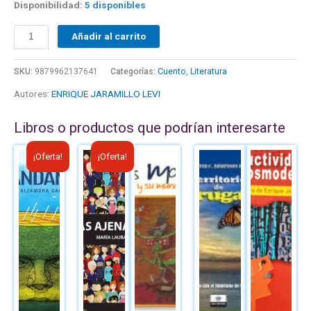
Disponibilidad:
5 disponibles
Añadir al carrito
SKU:
9879962137641
Categorías:
Cuento
,
Literatura
Autores:
ENRIQUE JARAMILLO LEVI
Libros o productos que podrían interesarte
El
El
El
El
¡Oferta!
¡Oferta!
precio
precio
precio
precio
original
actual
original
actual
era:
es:
era:
es:
B/.8.95.
B/.6.00.
B/.8.00.
B/.6.00.