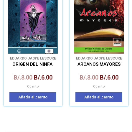
era:
es:
era:
es:
B/.8.00.
B/.6.00.
B/.8.00.
B/.6.
EDUARDO JASPE LESCURE
EDUARDO JASPE LESCURE
ORIGEN DEL NINFA
ARCANOS MAYORES
B/.
8.00
B/.
6.00
B/.
8.00
B/.
6.00
Cuento
Cuento
Añadir al carrito
Añadir al carrito