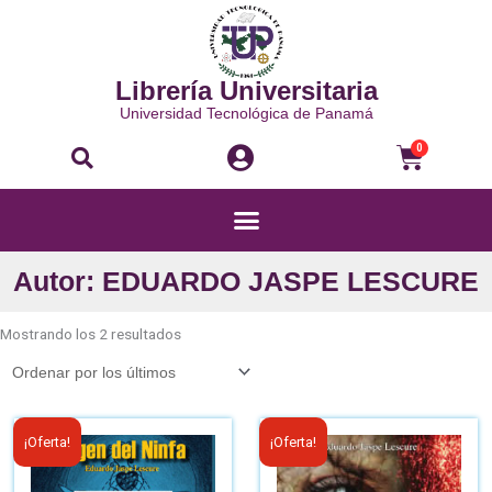
Ir
al
contenido
Librería Universitaria
Universidad Tecnológica de Panamá
Buscar
Carri
0
Menú
Autor: EDUARDO JASPE LESCURE
Ordenado
por
Mostrando los 2 resultados
los
últimos
El
El
El
El
¡Oferta!
¡Oferta!
precio
precio
precio
prec
original
actual
original
actua