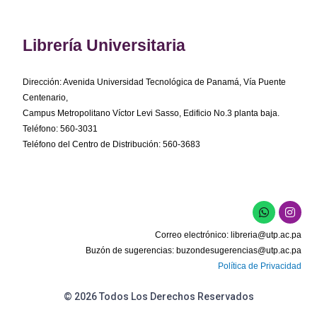
Librería Universitaria
Dirección: Avenida Universidad Tecnológica de Panamá, Vía Puente
Centenario,
Campus Metropolitano Víctor Levi Sasso, Edificio No.3 planta baja.
Teléfono: 560-3031
Teléfono del Centro de Distribución: 560-3683
W
I
h
n
a
s
Correo electrónico:
libreria@utp.ac.pa
t
t
s
a
Buzón de sugerencias:
buzondesugerencias@utp.ac.pa
a
g
Política de Privacidad
p
r
p
a
m
© 2026 Todos Los Derechos Reservados