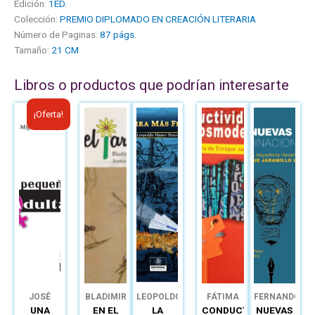
Edición:
1ED.
Colección:
PREMIO DIPLOMADO EN CREACIÓN LITERARIA
Número de Paginas:
87 págs.
Tamaño:
21 CM
Libros o productos que podrían interesarte
El
El
¡Oferta!
precio
precio
original
actual
era:
es:
B/.12.50.
B/.6.00.
JOSÉ
BLADIMIR
LEOPOLDO
FÁTIMA
FERNANDO
MIGUEL
VÍQUEZ
MANSO
NOGUEIRA
BURGOS
UNA
EN EL
LA
CONDUCTIVIDADES
NUEVAS