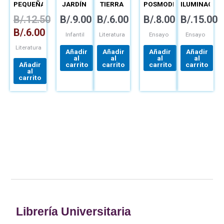
MONTAGUE
BROCE
FERNANDO
FÁTIMA
PEQUEÑA
JARDÍN
TIERRA
POSMODERNAS
ILUMINACION
BURGO
NOGUEIRA
ADULTA
MÁS
EN LA
LA
B/.
12.50
B/.
9.00
B/.
6.00
B/.
8.00
B/.
15.00
FERMOSA
OBRA DE
LARGA
ENRIQUE
TRAYECTORI
B/.
6.00
JARAMILLO
DE
Infantil
Literatura
Ensayo
Ensayo
LEVI
ENRIQUE
Literatura
JARAMILLO
Añadir
Añadir
Añadir
Añadir
LEVI
al
al
al
al
Añadir
carrito
carrito
carrito
carrito
al
carrito
Librería Universitaria