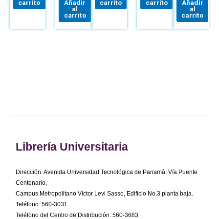
TIERRA Y
carrito
Añadir
carrito
carrito
Añadir
al
al
EL MAR
carrito
carrito
Librería Universitaria
Dirección: Avenida Universidad Tecnológica de Panamá, Vía Puente
Centenario,
Campus Metropolitano Víctor Levi Sasso, Edificio No.3 planta baja.
Teléfono: 560-3031
Teléfono del Centro de Distribución: 560-3683