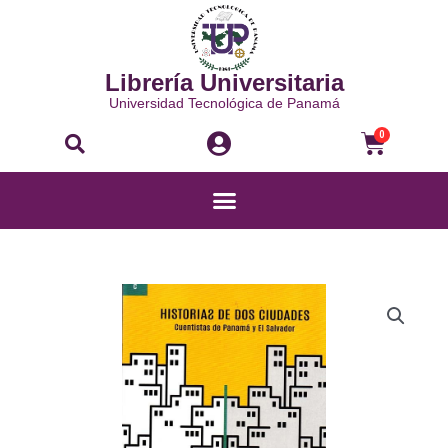
Ir
al
contenido
Librería Universitaria
Universidad Tecnológica de Panamá
Buscar
Carri
0
Menú
HISTORIA
DE
DOS
CIUDADES
CUENTISTAS
DE
PANAMÁ