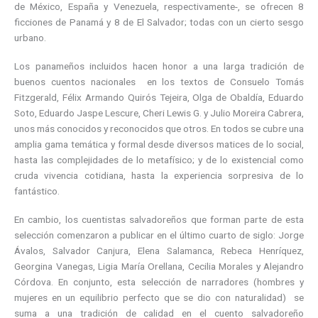
de México, España y Venezuela, respectivamente-, se ofrecen 8
ficciones de Panamá y 8 de El Salvador; todas con un cierto sesgo
urbano.
Los panameños incluidos hacen honor a una larga tradición de
buenos cuentos nacionales en los textos de Consuelo Tomás
Fitzgerald, Félix Armando Quirós Tejeira, Olga de Obaldía, Eduardo
Soto, Eduardo Jaspe Lescure, Cheri Lewis G. y Julio Moreira Cabrera,
unos más conocidos y reconocidos que otros. En todos se cubre una
amplia gama temática y formal desde diversos matices de lo social,
hasta las complejidades de lo metafísico; y de lo existencial como
cruda vivencia cotidiana, hasta la experiencia sorpresiva de lo
fantástico.
En cambio, los cuentistas salvadoreños que forman parte de esta
selección comenzaron a publicar en el último cuarto de siglo: Jorge
Ávalos, Salvador Canjura, Elena Salamanca, Rebeca Henríquez,
Georgina Vanegas, Ligia María Orellana, Cecilia Morales y Alejandro
Córdova. En conjunto, esta selección de narradores (hombres y
mujeres en un equilibrio perfecto que se dio con naturalidad) se
suma a una tradición de calidad en el cuento salvadoreño