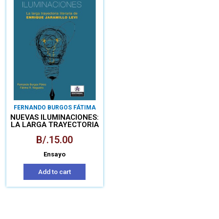
FERNANDO BURGOS FÁTIMA
NOGUEIRA
NUEVAS ILUMINACIONES:
LA LARGA TRAYECTORIA
DE ENRIQUE JARAMILLO
B/.
15.00
LEVI
Ensayo
Add to cart