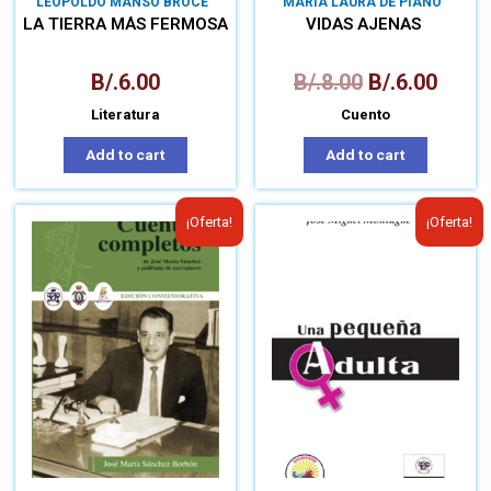
LEOPOLDO MANSO BROCE
MARÍA LAURA DE PIANO
LA TIERRA MÁS FERMOSA
VIDAS AJENAS
B/.
6.00
B/.
8.00
B/.
6.00
Literatura
Cuento
Add to cart
Add to cart
¡Oferta!
¡Oferta!