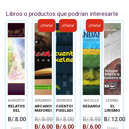
Libros o productos que podrían interesarte
El
El
El
El
El
El
¡Oferta!
¡Oferta!
¡Oferta!
precio
precio
precio
precio
precio
precio
original
actual
original
actual
original
actual
era:
es:
era:
es:
era:
es:
B/.8.00.
B/.6.00.
B/.8.00.
B/.6.00.
B/.8.95.
B/.6.00.
AUGUSTO
EDUARDO
DIONISIO
NICOLLE
LEONEL
CEDEÑO
JASPE
GUERRA
ALZAMORA
ALVARADO
RELATOS
ARCANOS
CUENTOS
DESANDANZAS
EL
LESCURE
CANDANEDO
DEL
MAYORES
PIXELADOS
LIRISMO
CAMINO
PATRIÓTICO
B/.
8.00
B/.
8.00
B/.
8.00
B/.
8.95
B/.
12.00
CENTROAMER
HIMNOS,
B/.
6.00
B/.
6.00
B/.
6.00
NACIONALIS
Cuento
Ensayo