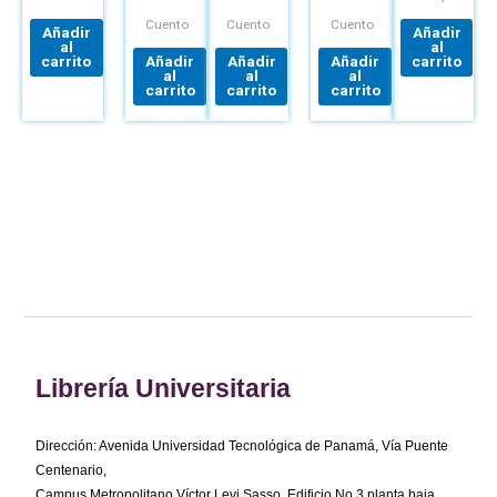
IDENTIDAD
Cuento
Cuento
Cuento
Añadir
Añadir
al
al
carrito
Añadir
Añadir
Añadir
carrito
al
al
al
carrito
carrito
carrito
Librería Universitaria
Dirección: Avenida Universidad Tecnológica de Panamá, Vía Puente
Centenario,
Campus Metropolitano Víctor Levi Sasso, Edificio No.3 planta baja.