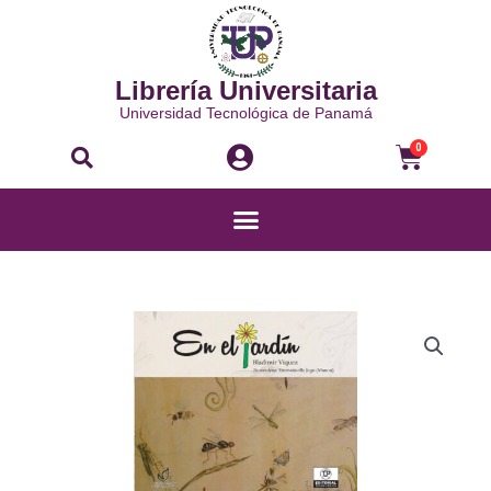
Ir
al
contenido
Librería Universitaria
Universidad Tecnológica de Panamá
Buscar
Carri
0
Menú
EN
EL
JARDÍN
cantidad