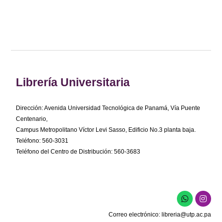
Librería Universitaria
Dirección: Avenida Universidad Tecnológica de Panamá, Vía Puente
Centenario,
Campus Metropolitano Víctor Levi Sasso, Edificio No.3 planta baja.
Teléfono: 560-3031
Teléfono del Centro de Distribución: 560-3683
W
I
h
n
a
s
Correo electrónico:
libreria@utp.ac.pa
t
t