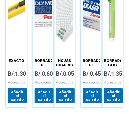
EXACTO
BORRADOR
HOJAS
BORRADOR
BORRADOR
–
DE
CUADRICULADAS
DE
CLIC
BARRA –
–
BARRA –
ERASER
B/.
1.30
B/.
0.60
B/.
0.05
B/.
0.45
B/.
1.35
ZEH-10
TÉCNICAS
ZEHE-
CUADRADO
05E
– ZE80-
KE
Accesorios
Accesorios
Accesorios
Accesorios
Accesorios
Añadir
Añadir
Añadir
Añadir
Añadir
al
al
al
al
al
carrito
carrito
carrito
carrito
carrito