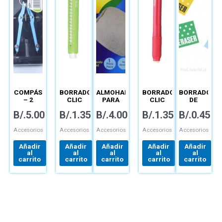
COMPÁS
BORRADOR
ALMOHADILLA
BORRADOR
BORRADOR
– 2
CLIC
PARA
CLIC
DE
PIEZAS
ERASER
BORRAR
REDONDO
BARRA –
B/.
5.00
B/.
1.35
B/.
4.00
B/.
1.35
B/.
0.45
CUADRADO
–
– ZE-22
ZEH-
– ZE80-
05CME
KE
Accesorios
Accesorios
Accesorios
Accesorios
Accesorios
Añadir
Añadir
Añadir
Añadir
Añadir
al
al
al
al
al
carrito
carrito
carrito
carrito
carrito