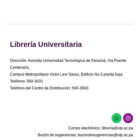
Librería Universitaria
Dirección: Avenida Universidad Tecnológica de Panamá, Vía Puente
Centenario,
Campus Metropolitano Víctor Levi Sasso, Edificio No.3 planta baja.
Teléfono: 560-3031
Teléfono del Centro de Distribución: 560-3683
W
I
h
n
a
s
Correo electrónico:
libreria@utp.ac.pa
t
t
s
a
Buzón de sugerencias:
buzondesugerencias@utp.ac.pa