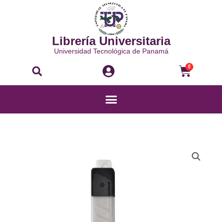
Ir
al
contenido
Librería Universitaria
Universidad Tecnológica de Panamá
Buscar
Carri
0
Menú
CUCHILLA
DE
REPUESTO
PARA
EXACTO
-
PAQUETE