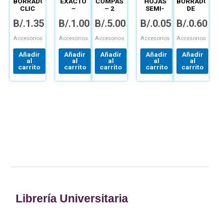
BORRADOR
EXACTO
COMPÁS
HOJAS
BORRADOR
CLIC
–
– 2
SEMI-
DE
REDONDO
PIEZAS
LOGARÍTMICAS
BARRA
B/.
1.35
B/.
1.00
B/.
5.00
B/.
0.05
B/.
0.60
– ZE-11
–
HI –
TÉCNICAS
POLYMER
– ZES-08
Accesorios
Accesorios
Accesorios
Accesorios
Accesorios
Añadir
Añadir
Añadir
Añadir
Añadir
al
al
al
al
al
carrito
carrito
carrito
carrito
carrito
Librería Universitaria