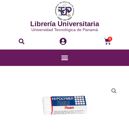
Ir
al
contenido
Librería Universitaria
Universidad Tecnológica de Panamá
Buscar
Carri
0
Menú
BORRADOR
DE
BARRA
-
ZEH-
10
cantidad