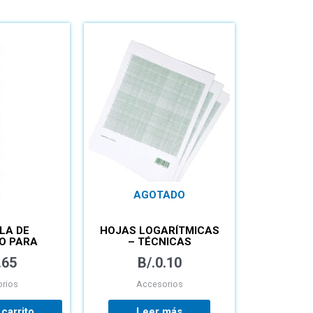
AGOTADO
LA DE
HOJAS LOGARÍTMICAS
O PARA
– TÉCNICAS
 PAQUETE
.65
B/.
0.10
rios
Accesorios
 carrito
Leer más