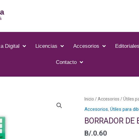
ia
á
a Digital
Licencias
Accesorios
Editoriale
Contacto
BORRADOR
Inicio
/
Accesorios
/
Útiles p
DE
Accesorios
,
Útiles para di
BARRA
BORRADOR DE B
HI
-
B/.
0.60
POLYMER