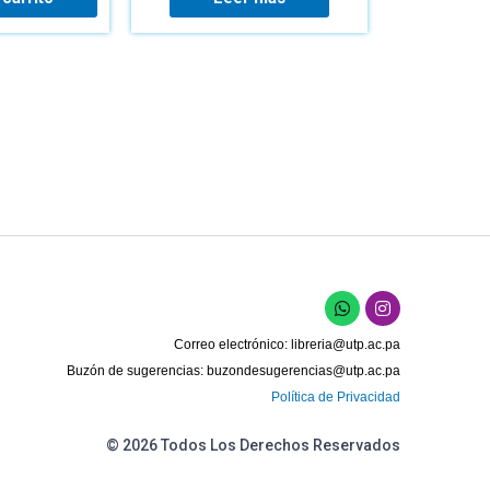
W
I
h
n
a
s
Correo electrónico:
libreria@utp.ac.pa
t
t
s
a
Buzón de sugerencias:
buzondesugerencias@utp.ac.pa
a
g
Política de Privacidad
p
r
p
a
m
© 2026 Todos Los Derechos Reservados