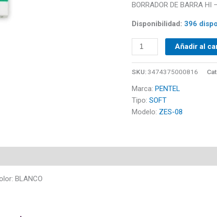
BORRADOR DE BARRA HI – 
-
ZES-
Disponibilidad:
396 dispo
08
cantidad
Añadir al ca
SKU:
3474375000816
Cat
Marca:
PENTEL
Tipo:
SOFT
Modelo:
ZES-08
olor: BLANCO