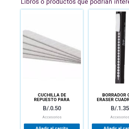
Libros o productos que podrían inter
CUCHILLA DE
BORRADOR 
REPUESTO PARA
ERASER CUADRADO –
EXACTO – PAQUETE
ZE80-AE
B/.
0.50
B/.
1.35
Accesorios
Accesorio
Añadir al carrito
Añadir al car