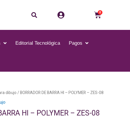
Buscar
Carrito
0
s
Editorial Tecnológica
Pagos
ara dibujo
/ BORRADOR DE BARRA HI – POLYMER – ZES-08
bujo
ARRA HI – POLYMER – ZES-08