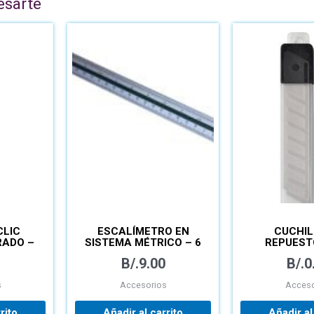
esarte
CLIC
ESCALÍMETRO EN
CUCHIL
SISTEMA MÉTRICO – 6
REPUEST
ESCALAS
EXACTO –
B/.
9.00
B/.
0
s
Accesorios
Acceso
rito
Añadir al carrito
Añadir al