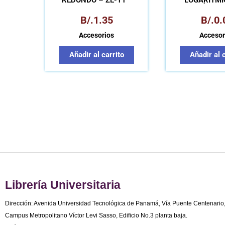
REDONDO – ZE-11
LOGARÍTMI
TÉCNIC
B/.
1.35
B/.
0.
Accesorios
Accesor
Añadir al carrito
Añadir al 
Librería Universitaria
Dirección: Avenida Universidad Tecnológica de Panamá, Vía Puente Centenario
Campus Metropolitano Víctor Levi Sasso, Edificio No.3 planta baja.