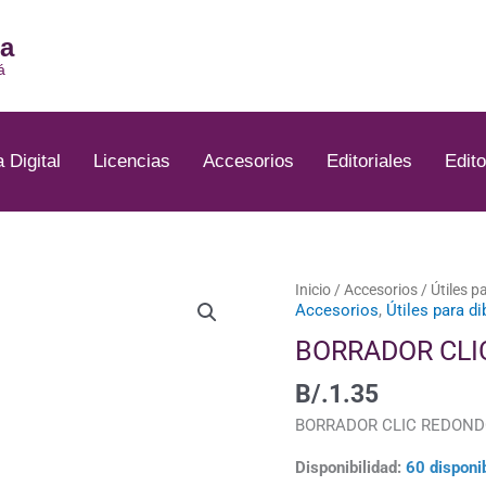
ia
á
a Digital
Licencias
Accesorios
Editoriales
Edito
BORRADOR
Inicio
/
Accesorios
/
Útiles p
Accesorios
,
Útiles para di
CLIC
REDONDO
BORRADOR CLI
-
B/.
1.35
ZE-
11
BORRADOR CLIC REDONDO, 
cantidad
Disponibilidad:
60 disponi