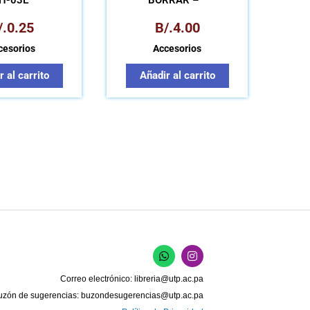
H-03E
BORRAR –
/.
0.25
B/.
4.00
cesorios
Accesorios
 al carrito
Añadir al carrito
W
I
h
n
a
s
Correo electrónico:
libreria@utp.ac.pa
t
t
s
a
uzón de sugerencias:
buzondesugerencias@utp.ac.pa
a
g