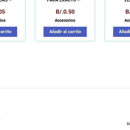
CAS –
PARA EXACTO –
ZE
AS
PAQUETE
05
B/.
0.50
B
ios
Accesorios
Ac
carrito
Añadir al carrito
Añadir
,
B