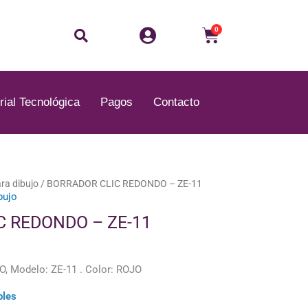
Buscar
Carrito
0
rial Tecnológica
Pagos
Contacto
ara dibujo
/ BORRADOR CLIC REDONDO – ZE-11
bujo
C REDONDO – ZE-11
Modelo: ZE-11 . Color: ROJO
bles