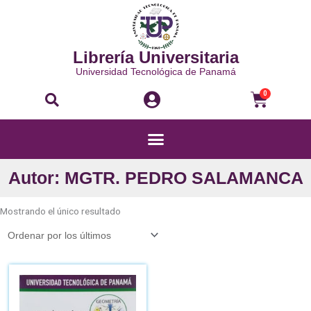
Ir
al
contenido
Librería Universitaria
Universidad Tecnológica de Panamá
Buscar
Carri
0
Menú
Autor: MGTR. PEDRO SALAMANCA
Mostrando el único resultado