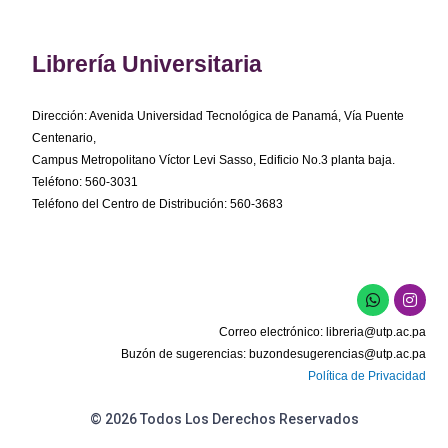
Librería Universitaria
Dirección: Avenida Universidad Tecnológica de Panamá, Vía Puente
Centenario,
Campus Metropolitano Víctor Levi Sasso, Edificio No.3 planta baja.
Teléfono: 560-3031
Teléfono del Centro de Distribución: 560-3683
W
I
h
n
a
s
Correo electrónico:
libreria@utp.ac.pa
t
t
s
a
Buzón de sugerencias:
buzondesugerencias@utp.ac.pa
a
g
Política de Privacidad
p
r
p
a
m
© 2026 Todos Los Derechos Reservados