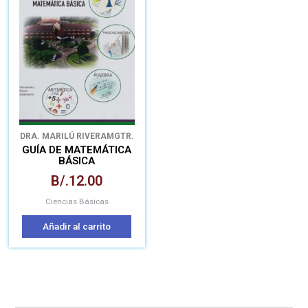
DRA. MARILÚ RIVERA
MGTR.
ALEJANDRO
GUÍA DE MATEMÁTICA
HERNÁNDEZ
MGTR. PEDRO
BÁSICA
SALAMANCA
B/.
12.00
Ciencias Básicas
Añadir al carrito