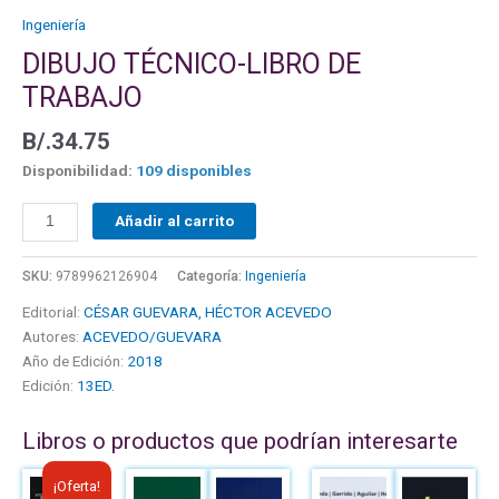
Ingeniería
DIBUJO TÉCNICO-LIBRO DE
TRABAJO
B/.
34.75
Disponibilidad:
109 disponibles
Añadir al carrito
SKU:
9789962126904
Categoría:
Ingeniería
Editorial:
CÉSAR GUEVARA, HÉCTOR ACEVEDO
Autores:
ACEVEDO/GUEVARA
Año de Edición:
2018
Edición:
13ED.
Libros o productos que podrían interesarte
El
El
¡Oferta!