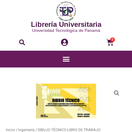
Ir
al
contenido
Librería Universitaria
Universidad Tecnológica de Panamá
Buscar
Carri
0
Menú
DIBUJO
TÉCNICO-
LIBRO
DE
TRABAJO
cantidad
Inicio
/
Ingeniería
/ DIBUJO TÉCNICO-LIBRO DE TRABAJO