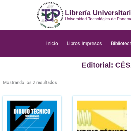
Ir
al
Librería Universitar
contenido
Universidad Tecnológica de Panam
Inicio
Libros Impresos
Bibliotec
Editorial: 
Ordenado
por
Mostrando los 2 resultados
los
últimos