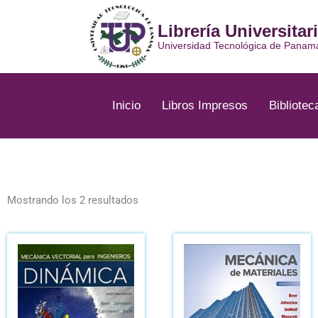
Ir
al
Librería Universitar
contenido
Universidad Tecnológica de Panam
Inicio
Libros Impresos
Bibliotec
Ordenado
por
Mostrando los 2 resultados
los
últimos