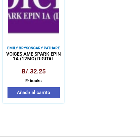
EMILY BRYSON
GARY PATHARE
VOICES AME SPARK EPIN
1A (12MO) DIGITAL
B/.
32.25
E-books
Añadir al carrito