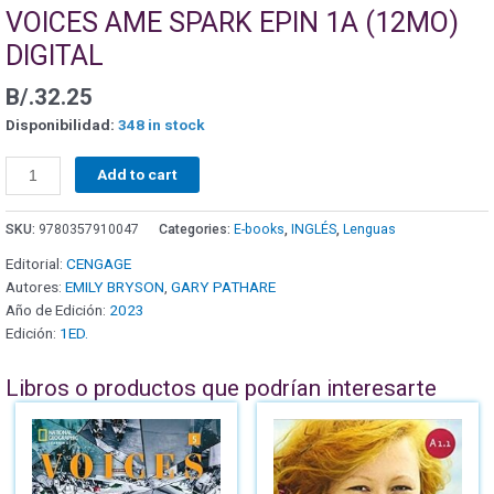
VOICES AME SPARK EPIN 1A (12MO)
DIGITAL
B/.
32.25
Disponibilidad:
348 in stock
Add to cart
SKU:
9780357910047
Categories:
E-books
,
INGLÉS
,
Lenguas
Editorial:
CENGAGE
Autores:
EMILY BRYSON
,
GARY PATHARE
Año de Edición:
2023
Edición:
1ED.
Libros o productos que podrían interesarte