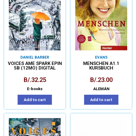
DANIEL BARBER
EVANS
VOICES AME SPARK EPIN
MENSCHEN A1.1
5B (12MO) DIGITAL
KURSBUCH
B/.
32.25
B/.
23.00
E-books
ALEMÁN
Add to cart
Add to cart