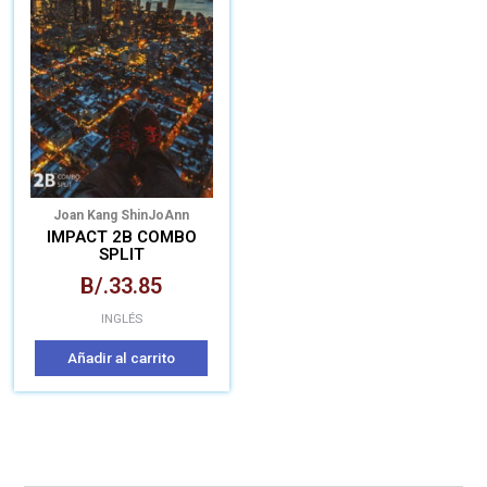
Joan Kang Shin
JoAnn
Crandall
Katherine Stannett
IMPACT 2B COMBO
SPLIT
B/.
33.85
INGLÉS
Añadir al carrito