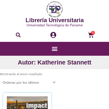
Ir
al
contenido
Librería Universitaria
Universidad Tecnológica de Panamá
Buscar
Carri
0
Menú
Autor: Katherine Stannett
Mostrando el único resultado