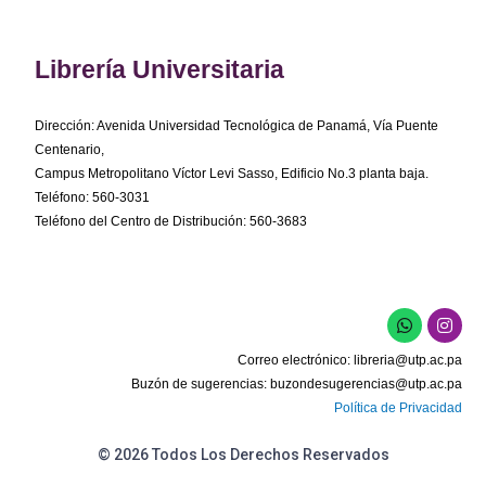
Librería Universitaria
Dirección: Avenida Universidad Tecnológica de Panamá, Vía Puente
Centenario,
Campus Metropolitano Víctor Levi Sasso, Edificio No.3 planta baja.
Teléfono: 560-3031
Teléfono del Centro de Distribución: 560-3683
W
I
h
n
a
s
Correo electrónico:
libreria@utp.ac.pa
t
t
s
a
Buzón de sugerencias:
buzondesugerencias@utp.ac.pa
a
g
Política de Privacidad
p
r
p
a
m
© 2026 Todos Los Derechos Reservados