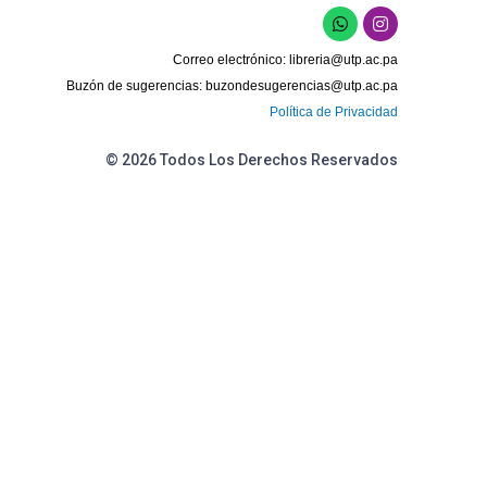
W
I
h
n
a
s
Correo electrónico:
libreria@utp.ac.pa
t
t
s
a
Buzón de sugerencias:
buzondesugerencias@utp.ac.pa
a
g
Política de Privacidad
p
r
p
a
m
© 2026 Todos Los Derechos Reservados