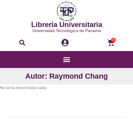
Ir
al
contenido
Librería Universitaria
Universidad Tecnológica de Panamá
Buscar
Carri
0
Menú
Autor: Raymond Chang
No se ha encontrado nada...