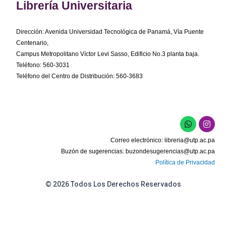
Librería Universitaria
Dirección: Avenida Universidad Tecnológica de Panamá, Vía Puente
Centenario,
Campus Metropolitano Víctor Levi Sasso, Edificio No.3 planta baja.
Teléfono: 560-3031
Teléfono del Centro de Distribución: 560-3683
W
I
h
n
a
s
Correo electrónico:
libreria@utp.ac.pa
t
t
s
a
Buzón de sugerencias:
buzondesugerencias@utp.ac.pa
a
g
Política de Privacidad
p
r
p
a
m
© 2026 Todos Los Derechos Reservados