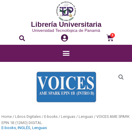
Librería Universitaria
Universidad Tecnológica de Panamá
0
Home
/
Libros Digitales
/
E-books
/
Lenguas
/
Lenguas
/ VOICES AME SPARK
EPIN 1B (12MO) DIGITAL
E-books
,
INGLÉS
,
Lenguas