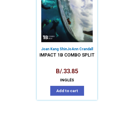
Joan Kang Shin
JoAnn Crandall
IMPACT 1B COMBO SPLIT
B/.
33.85
INGLÉS
Add to cart