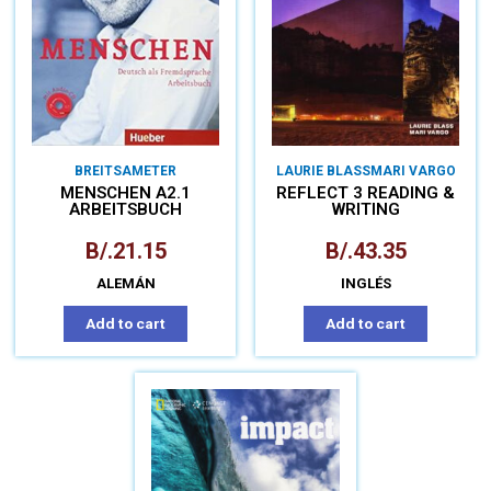
BREITSAMETER
LAURIE BLASS
MARI VARGO
MENSCHEN A2.1
REFLECT 3 READING &
ARBEITSBUCH
WRITING
B/.
21.15
B/.
43.35
ALEMÁN
INGLÉS
Add to cart
Add to cart