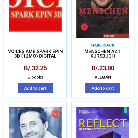
HABERSACK
VOICES AME SPARK EPIN
MENSCHEN A2.1
3B (12MO) DIGITAL
KURSBUCH
B/.
32.25
B/.
23.00
E-books
ALEMÁN
Add to cart
Add to cart