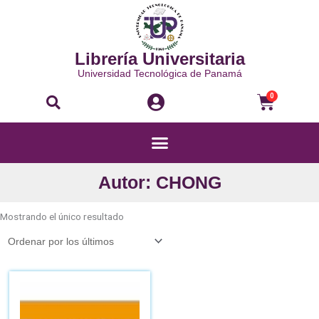
Ir
al
contenido
Librería Universitaria
Universidad Tecnológica de Panamá
Buscar
Carri
0
Menú
Autor: CHONG
Mostrando el único resultado