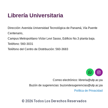
Librería Universitaria
Dirección: Avenida Universidad Tecnológica de Panamá, Vía Puente
Centenario,
Campus Metropolitano Víctor Levi Sasso, Edificio No.3 planta baja.
Teléfono: 560-3031
Teléfono del Centro de Distribución: 560-3683
W
I
h
n
a
s
Correo electrónico:
libreria@utp.ac.pa
t
t
s
a
Buzón de sugerencias:
buzondesugerencias@utp.ac.pa
a
g
Política de Privacidad
p
r
p
a
m
© 2026 Todos Los Derechos Reservados