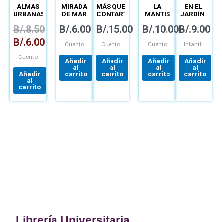
OBALDÍA
MENÉNDEZ
MENÉNDEZ
MARÍA
VÍQUEZ
ALMAS
MIRADA
MÁS QUE
LA
EN EL
GONZÁLEZ
GONZÁLEZ
HERRERA
URBANAS
DE MAR
CONTARTE
MANTIS
JARDÍN
MALABARISTA
B/.
8.50
B/.
6.00
B/.
15.00
B/.
10.00
B/.
9.00
Y SU
MUNDO
B/.
6.00
MALABARILLOSO
Cuento
Cuento
Cuento
Infantil
Cuento
Añadir
Añadir
Añadir
Añadir
al
al
al
al
Añadir
carrito
carrito
carrito
carrito
al
carrito
Librería Universitaria