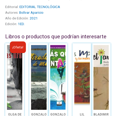
Editorial:
EDITORIAL TECNOLÓGICA
Autores:
Bolívar Aparicio
Año de Edición:
2021
Edición:
1ED.
Libros o productos que podrían interesarte
El
El
¡Oferta!
precio
precio
original
actual
era:
es:
B/.8.50.
B/.6.00.
OLGA DE
GONZALO
GONZALO
LIL
BLADIMIR