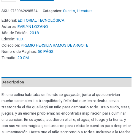
SKU:
9789962698524
Categories:
Cuento
,
Literatura
Editorial:
EDITORIAL TECNOLÓGICA
Autores:
EVELYN LOZANO
Año de Edición:
2018
Edición:
1ED.
Colección:
PREMIO HERSILIA RAMOS DE ARGOTE
Número de Paginas:
50 PÁGS.
Tamaño:
20 CM
Description
En una colina habitaba un frondoso guayacán, junto al que convivían
muchos animales. La tranquilidad y felicidad que les rodeaba se vio
trastocada el día que llegó un niño para cambiarlo todo. Trajo ruido, risas,
juegos, y un enorme problema: no encontraba inspiración para culminar
una canción. En su ayuda, acudieron el aire, el agua, el fuego y la tierra; y
con sus voces mágicas, se turnaron para relatarle cuentos para despertar
su imaginación. Hasta que el niño sorprendió a todos, inclusive a la Madre