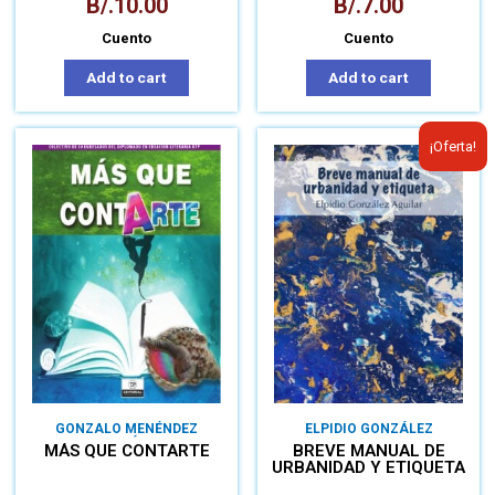
B/.
10.00
B/.
7.00
Cuento
Cuento
Add to cart
Add to cart
¡Oferta!
GONZALO MENÉNDEZ
ELPIDIO GONZÁLEZ
GONZÁLEZ
MÁS QUE CONTARTE
BREVE MANUAL DE
URBANIDAD Y ETIQUETA