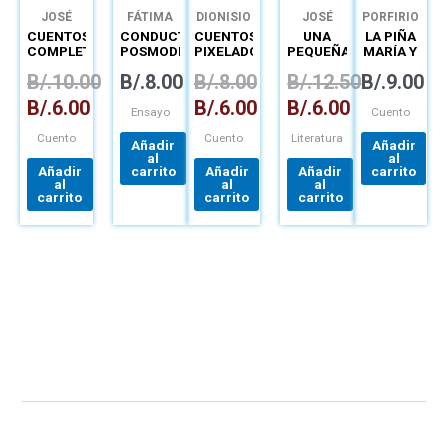
JOSÉ
FÁTIMA
DIONISIO
JOSÉ
PORFIRIO
MARÍA
NOGUEIRA
GUERRA
MIGUEL
SALAZAR
CUENTOS
CONDUCTIVIDADES
CUENTOS
UNA
LA PIÑA
SÁNCHEZ
FERNANDO
MONTAGUE
COMPLETOS
POSMODERNAS
PIXELADOS
PEQUEÑA
MARÍA Y
BURGO
Y
EN LA
ADULTA
OTRAS
B/.
10.00
B/.
8.00
B/.
8.00
B/.
12.50
B/.
9.00
POLIFONÍA
OBRA DE
CANCIONES
DE
ENRIQUE
B/.
6.00
B/.
6.00
B/.
6.00
NARRADORES
JARAMILLO
Ensayo
Cuento
LEVI
Cuento
Cuento
Literatura
Añadir
Añadir
al
al
Añadir
carrito
Añadir
Añadir
carrito
al
al
al
carrito
carrito
carrito