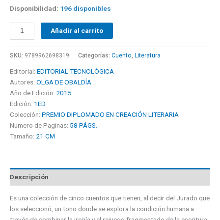
Disponibilidad:
196 disponibles
Añadir al carrito
SKU:
9789962698319
Categorías:
Cuento
,
Literatura
Editorial:
EDITORIAL TECNOLÓGICA
Autores:
OLGA DE OBALDÍA
Año de Edición:
2015
Edición:
1ED.
Colección:
PREMIO DIPLOMADO EN CREACIÓN LITERARIA
Número de Paginas:
58 PÁGS.
Tamaño:
21 CM
Descripción
Es una colección de cinco cuentos que tienen, al decir del Jurado que
los seleccionó, un tono donde se explora la condición humana a
través de combinar la ironía y el rejuego fragmentado de la escritura