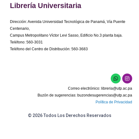
Librería Universitaria
Dirección: Avenida Universidad Tecnológica de Panamá, Vía Puente
Centenario,
Campus Metropolitano Víctor Levi Sasso, Edificio No.3 planta baja.
Teléfono: 560-3031
Teléfono del Centro de Distribución: 560-3683
W
I
h
n
a
s
Correo electrónico:
libreria@utp.ac.pa
t
t
s
a
Buzón de sugerencias:
buzondesugerencias@utp.ac.pa
a
g
Política de Privacidad
p
r
p
a
m
© 2026 Todos Los Derechos Reservados